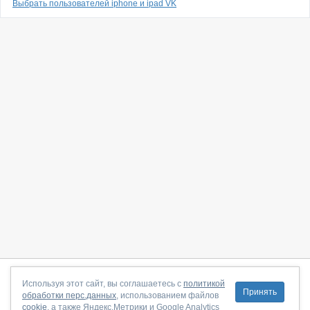
Выбрать пользователей iphone и ipad VK
О сайте
|
С чего начать
|
Контакты
|
Партнёрская программа
|
Используя этот сайт, вы соглашаетесь с
политикой
Принять
обработки перс.данных
, использованием файлов
Договор-оферта
|
Политика конфиденциальности
|
cookie
, а также Яндекс.Метрики и Google Analytics