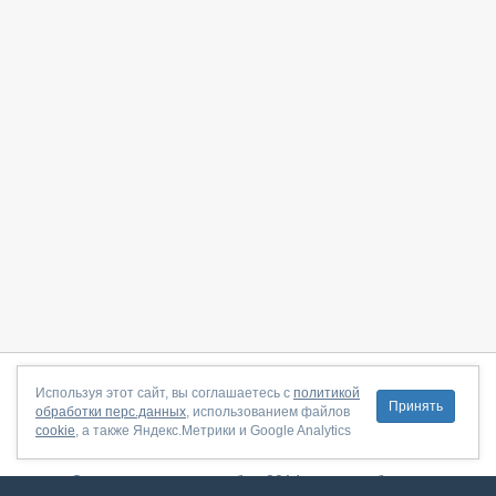
О сайте
|
С чего начать
|
Контакты
|
Партнёрская программа
|
Используя этот сайт, вы соглашаетесь с
политикой
Принять
обработки перс.данных
, использованием файлов
Договор-оферта
|
Политика конфиденциальности
|
cookie
, а также Яндекс.Метрики и Google Analytics
Правила пользования
|
Поддержка
Сервис запущен в ноябре 2014, свежее обновление от