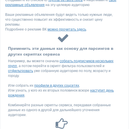
Создавайте из списков ID
группы ретаргетинга
и нацеливайте
свои
рекламные объявления
на эту целевую аудиторию
Ваши рекламные объявления будут видеть только нужные люди,
что существенно повысит их эффективность и снизит цену
рекламы.
Подробнее о рекламе ВК
можно прочитать здесь
.
Применить эти данные как основу для парсингов в
других скриптах сервиса
Например, вы можете сначала
собрать подписчиков нескольких
групп
, а потом перейти в скрипт фильтра пользователей и
отфильтровать
уже собранную аудиторию по полу, возрасту и
городу.
Или собрать их
профили в других соцсетях
.
Или узнать, у кого из их вторых половинок вскоре
наступит день
рождения
.
Комбинирйте разные скрипты сервиса, передавая собранные
данные из одного в другой для дальнейшего уточнения
аудитории.