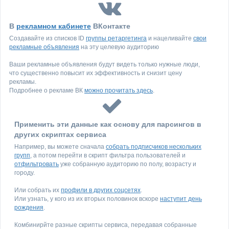
В
рекламном кабинете
ВКонтакте
Создавайте из списков ID
группы ретаргетинга
и нацеливайте
свои
рекламные объявления
на эту целевую аудиторию
Ваши рекламные объявления будут видеть только нужные люди,
что существенно повысит их эффективность и снизит цену
рекламы.
Подробнее о рекламе ВК
можно прочитать здесь
.
Применить эти данные как основу для парсингов в
других скриптах сервиса
Например, вы можете сначала
собрать подписчиков нескольких
групп
, а потом перейти в скрипт фильтра пользователей и
отфильтровать
уже собранную аудиторию по полу, возрасту и
городу.
Или собрать их
профили в других соцсетях
.
Или узнать, у кого из их вторых половинок вскоре
наступит день
рождения
.
Комбинирйте разные скрипты сервиса, передавая собранные