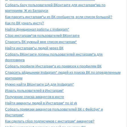
Собрать базу пользователей ВКонтакте для инстаграм*ма по
критериям, Ж из Беларуси
Как парсить инстаграм*ы из ВК сообществ, если список большой?
Как по ВК узнать инсту?
Найти функционал работы с instagram*
Сбор инстаграм*ов пользователей ВКонтакте
Спарсить ВК нужный мне список инстаграм*
Найти инстаграм*ы людей через ВК
Собрать ВКонтакте логины пользователей инстаграм*а для
фолловинга
Собрать профили Инстаграм*а из привязок к профилям ВК
Спарсить айдишники Instagram* людей из поиска ВК по определенным
критериям
Нужно найти ВКонтакте ЦА для Instagram*
Искать пользователей в Инстаграм*
Получение списка аккаунтов в инсте
Найти аккаунты людей в Инстаграм* по id vk
Собрать привязки аккаунтов пользователей ВК с Фейсбук* и
Инстаграм*
Как сделать сбор подписчиков с инстаграм* аккаунтов?