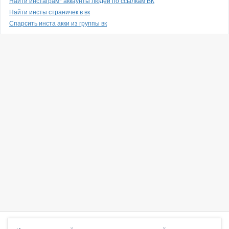
Найти инстаграм* аккаунты людей по ссылкам ВК
Найти инсты страничек в вк
Спарсить инста акки из группы вк