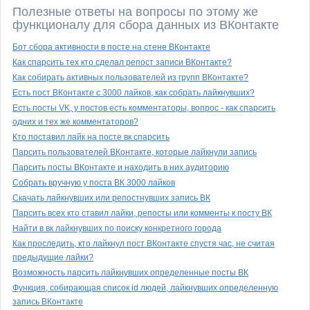
Полезные ответы на вопросы по этому же
функционалу для сбора данных из ВКонтакте
Бот сбора активности в посте на стене ВКонтакте
Как спарсить тех кто сделал репост записи ВКонтакте?
Как собирать активных пользователей из групп ВКонтакте?
Есть пост ВКонтакте с 3000 лайков, как собрать лайкнувших?
Есть посты VK, у постов есть комментаторы, вопрос - как спарсить
одних и тех же комментаторов?
Кто поставил лайк на посте вк спарсить
Парсить пользователей ВКонтакте, которые лайкнули запись
Парсить посты ВКонтакте и находить в них аудиторию
Собрать вручную у поста ВК 3000 лайков
Скачать лайкнувших или репостнувших запись ВК
Парсить всех кто ставил лайки, репосты или комменты к посту ВК
Найти в вк лайкнувших по поиску конкретного города
Как проследить, кто лайкнул пост ВКонтакте спустя час, не считая
предыдущие лайки?
Возможность парсить лайкнувших определенные посты ВК
Функция, собирающая список id людей, лайкнувших определенную
запись ВКонтакте