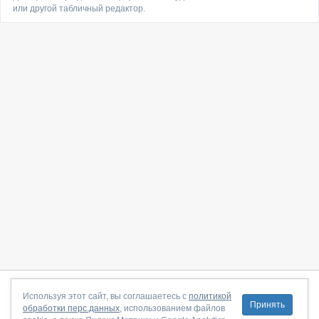
или другой табличный редактор.
О сайте
|
С чего начать
|
Контакты
|
Партнёрская программа
|
Используя этот сайт, вы соглашаетесь с
политикой
Принять
обработки перс.данных
, использованием файлов
Договор-оферта
|
Политика конфиденциальности
|