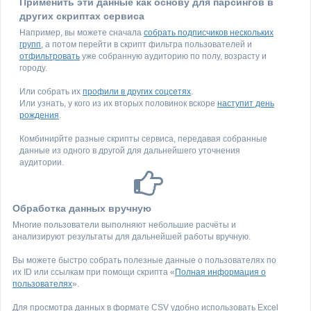
Применить эти данные как основу для парсингов в
других скриптах сервиса
Например, вы можете сначала
собрать подписчиков нескольких
групп
, а потом перейти в скрипт фильтра пользователей и
отфильтровать
уже собранную аудиторию по полу, возрасту и
городу.
Или собрать их
профили в других соцсетях
.
Или узнать, у кого из их вторых половинок вскоре
наступит день
рождения
.
Комбинирйте разные скрипты сервиса, передавая собранные
данные из одного в другой для дальнейшего уточнения
аудитории.
Обработка данных вручную
Многие пользователи выполняют небольшие расчёты и
анализируют результаты для дальнейшей работы вручную.
Вы можете быстро собрать полезные данные о пользователях по
их ID или ссылкам при помощи скрипта «
Полная информация о
пользователях
».
Для просмотра данных в формате CSV удобно использовать Excel