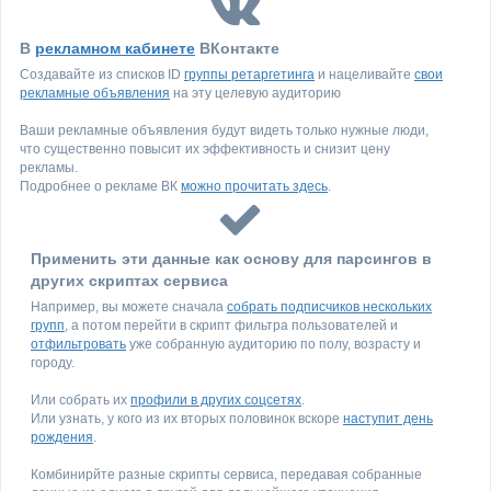
В
рекламном кабинете
ВКонтакте
Создавайте из списков ID
группы ретаргетинга
и нацеливайте
свои
рекламные объявления
на эту целевую аудиторию
Ваши рекламные объявления будут видеть только нужные люди,
что существенно повысит их эффективность и снизит цену
рекламы.
Подробнее о рекламе ВК
можно прочитать здесь
.
Применить эти данные как основу для парсингов в
других скриптах сервиса
Например, вы можете сначала
собрать подписчиков нескольких
групп
, а потом перейти в скрипт фильтра пользователей и
отфильтровать
уже собранную аудиторию по полу, возрасту и
городу.
Или собрать их
профили в других соцсетях
.
Или узнать, у кого из их вторых половинок вскоре
наступит день
рождения
.
Комбинирйте разные скрипты сервиса, передавая собранные