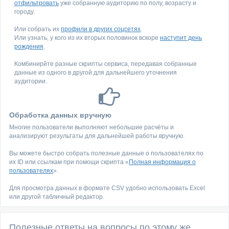
отфильтровать
уже собранную аудиторию по полу, возрасту и
городу.
Или собрать их
профили в других соцсетях
.
Или узнать, у кого из их вторых половинок вскоре
наступит день
рождения
.
Комбинирйте разные скрипты сервиса, передавая собранные
данные из одного в другой для дальнейшего уточнения
аудитории.
Обработка данных вручную
Многие пользователи выполняют небольшие расчёты и
анализируют результаты для дальнейшей работы вручную.
Вы можете быстро собрать полезные данные о пользователях по
их ID или ссылкам при помощи скрипта «
Полная информация о
пользователях
».
Для просмотра данных в формате CSV удобно использовать Excel
или другой табличный редактор.
Полезные ответы на вопросы по этому же