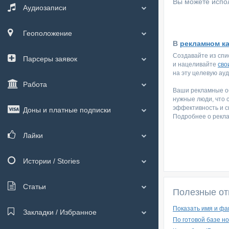
Вы можете испол
Аудиозаписи
Геоположение
В
рекламном к
Создавайте из спи
Парсеры заявок
и нацеливайте
сво
на эту целевую ау
Работа
Ваши рекламные об
нужные люди, что 
эффективность и с
Доны и платные подписки
Подробнее о рекл
Лайки
Истории / Stories
Статьи
Полезные от
Показать имя и фа
Закладки / Избранное
По готовой базе н