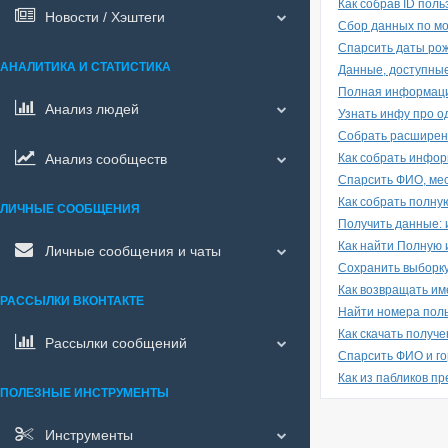
Как собрав ID пол
Новости / Хэштеги
Сбор данных по м
Спарсить даты рож
АНАЛИТИКА И СТАТИСТИКА
Данные, доступные
Полная информаци
Анализ людей
Узнать инфу про о
Собрать расширен
Анализ сообществ
Как собрать инфор
Спарсить ФИО, мес
Как собрать полну
ЛИЧНЫЕ СООБЩЕНИЯ
Получить данные: и
Как найти Полную 
Личные сообщения и чаты
Сохранить выборку
Как возвращать име
РАССЫЛКИ ВКОНТАКТЕ
Найти номера поль
Как скачать получ
Рассылки сообщений
Спарсить ФИО и го
Как из пабликов п
ПОЛЕЗНЫЕ ИНСТРУМЕНТЫ
Инструменты