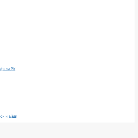
рофиля ВК
он и айди