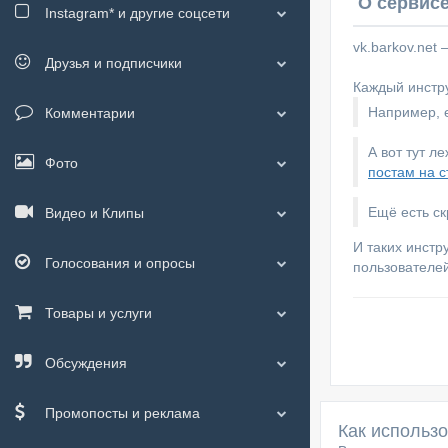
О сервисе
Instagram*
и другие соцсети
vk.barkov.net
Друзья и подписчики
Каждый инстру
Например, е
Комментарии
А вот тут л
Фото
постам на с
Ещё есть с
Видео и Клипы
И таких инстр
Голосования и опросы
пользователей
Товары и услуги
Обсуждения
Промопосты и реклама
Как использ