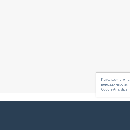
Используя этот с
перс.данных
, ис
Google Analytics
 начать
|
Контакты
|
Партнёрская программа
|
Договор-оферта
|
По
Сервис запущен в ноябре 2014, свежее обновл
ookies
для сбора пользовательских данных — они помогают нам настраивать рекламу и