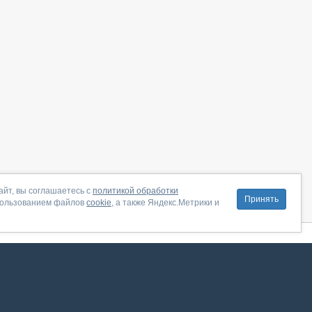
айт, вы соглашаетесь с
политикой обработки
Принять
пользованием файлов
cookie
, а также Яндекс.Метрики и
литика конфиденциальности
|
Правила пользования
|
Поддержка
ение от августа 2026, сервис работает с использованием VK API
 анализировать трафик. Оставаясь на сайте, вы соглашаетесь на обработку таких