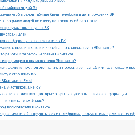
ьзователей ВК получить данные о них?
оей выборке людей ВК
дения чтоб в одной таблице были телефоны и даты рождения ВК
 в профилях людей по списку пользователей ВКонтакте
я про участников группы ВК
дну страницу вк
ную информацию о пользователях ВК
мацию о профилях людей из собранного списка групп ВКонтакте?
то работы и телефон человека ВКонтакте
ю информацию о пользователях ВКонтакте?
мя, фамилия, вуз, год окончания, интересы, группы/паблики - для каждого п
инфу о страницах вк?
 ВКонтакте в Excel
на участников, а не id?
зователей ВКонтакте, которые открыты и указаны в личной информации
енные списки в csv файле?
род пользователя ВКонтакте
редпринимателей выгрузить всех с телефонами, получить имя фамилию телеф