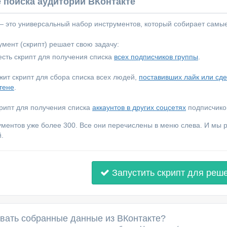
 поиска аудитории ВКонтакте
 — это универсальный набор инструментов, который собирает самы
мент (скрипт) решает свою задачу:
сть скрипт для получения списка
всех подписчиков группы
.
ежит скрипт для сбора списка всех людей,
поставивших лайк или сд
тене
.
крипт для получения списка
аккаунтов в других соцсетях
подписчиков
ументов уже более 300. Все они перечислены в меню слева. И мы
.
Запустить скрипт для реш
овать собранные данные из ВКонтакте?