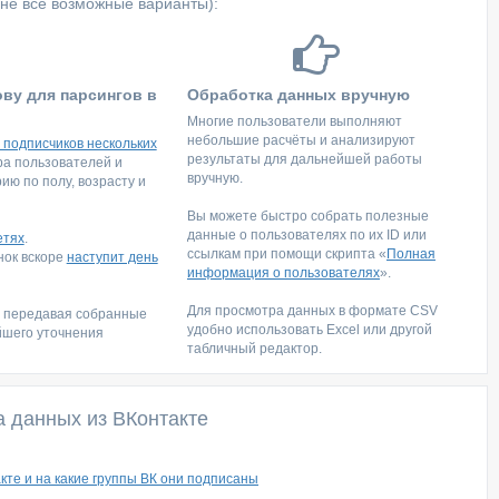
не все возможные варианты):
ову для парсингов в
Обработка данных вручную
Многие пользователи выполняют
небольшие расчёты и анализируют
 подписчиков нескольких
результаты для дальнейшей работы
тра пользователей и
вручную.
ю по полу, возрасту и
Вы можете быстро собрать полезные
данные о пользователях по их ID или
етях
.
ссылкам при помощи скрипта «
Полная
инок вскоре
наступит день
информация о пользователях
».
Для просмотра данных в формате CSV
, передавая собранные
удобно использовать Excel или другой
йшего уточнения
табличный редактор.
а данных из ВКонтакте
кте и на какие группы ВК они подписаны