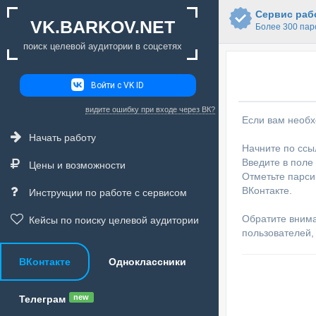
Сервис рабо
VK.BARKOV.NET
Более 300 пар
поиск целевой аудитории в соцсетях
Войти с VK ID
видите ошибку при входе через ВК?
Если вам необх
Начать работу
Начните по ссы
Введите в поле
Цены и возможности
Отметьте парси
ВКонтакте.
Инструкции по работе с сервисом
Обратите внима
Кейсы по поиску целевой аудитории
пользователей,
ВКонтакте
Одноклассники
new
Телеграм