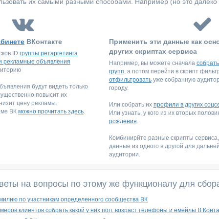
ьзовать их самыми разными способами. Например (но это далеко 
абинете
ВКонтакте
Применить эти данные как осн
других скриптах сервиса
сков ID
группы ретаргетинга
и рекламные объявления
Например, вы можете сначала
собрать
диторию
групп
, а потом перейти в скрипт филь
отфильтровать
уже собранную аудитори
ъявления будут видеть только
городу.
существенно повысит их
низит цену рекламы.
Или собрать их
профили в других соцс
аме ВК
можно прочитать здесь
.
Или узнать, у кого из их вторых полов
рождения
.
Комбинирйте разные скрипты сервиса
данные из одного в другой для дальне
аудитории.
веты на вопросы по этому же функционалу для сбор
милию по участникам определенного сообщества ВК
омеров клиентов собрать какой у них пол, возраст телефоны и емейлы В Конта