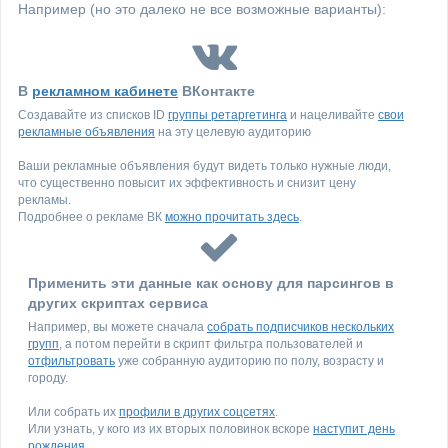
Например (но это далеко не все возможные варианты):
В
рекламном кабинете
ВКонтакте
Создавайте из списков ID
группы ретаргетинга
и нацеливайте
свои
рекламные объявления
на эту целевую аудиторию
Ваши рекламные объявления будут видеть только нужные люди,
что существенно повысит их эффективность и снизит цену
рекламы.
Подробнее о рекламе ВК
можно прочитать здесь
.
Применить эти данные как основу для парсингов в
других скриптах сервиса
Например, вы можете сначала
собрать подписчиков нескольких
групп
, а потом перейти в скрипт фильтра пользователей и
отфильтровать
уже собранную аудиторию по полу, возрасту и
городу.
Или собрать их
профили в других соцсетях
.
Или узнать, у кого из их вторых половинок вскоре
наступит день
рождения
.