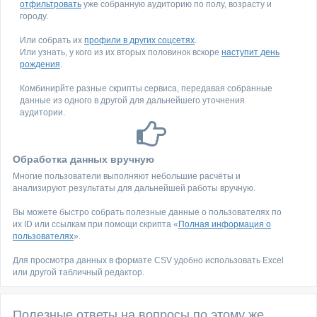
отфильтровать
уже собранную аудиторию по полу, возрасту и
городу.
Или собрать их
профили в других соцсетях
.
Или узнать, у кого из их вторых половинок вскоре
наступит день
рождения
.
Комбинирйте разные скрипты сервиса, передавая собранные
данные из одного в другой для дальнейшего уточнения
аудитории.
Обработка данных вручную
Многие пользователи выполняют небольшие расчёты и
анализируют результаты для дальнейшей работы вручную.
Вы можете быстро собрать полезные данные о пользователях по
их ID или ссылкам при помощи скрипта «
Полная информация о
пользователях
».
Для просмотра данных в формате CSV удобно использовать Excel
или другой табличный редактор.
Полезные ответы на вопросы по этому же