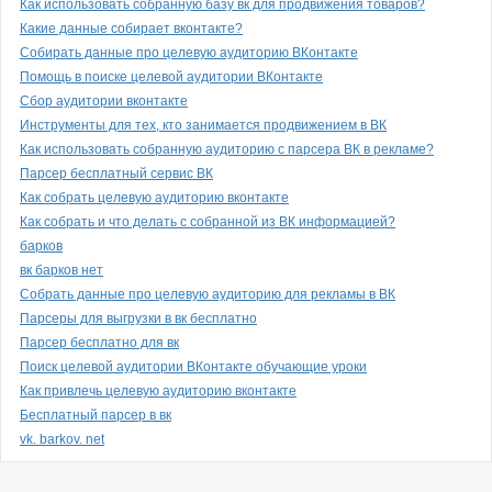
Как использовать собранную базу вк для продвижения товаров?
Какие данные собирает вконтакте?
Собирать данные про целевую аудиторию ВКонтакте
Помощь в поиске целевой аудитории ВКонтакте
Сбор аудитории вконтакте
Инструменты для тех, кто занимается продвижением в ВК
Как использовать собранную аудиторию с парсера ВК в рекламе?
Парсер бесплатный сервис ВК
Как собрать целевую аудиторию вконтакте
Как собрать и что делать с собранной из ВК информацией?
барков
вк барков нет
Собрать данные про целевую аудиторию для рекламы в ВК
Парсеры для выгрузки в вк бесплатно
Парсер бесплатно для вк
Поиск целевой аудитории ВКонтакте обучающие уроки
Как привлечь целевую аудиторию вконтакте
Бесплатный парсер в вк
vk. barkov. net