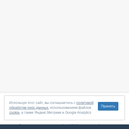
О сайте
|
С чего начать
|
Контакты
|
Партнёрская программа
|
Используя этот сайт, вы соглашаетесь с
политикой
Принять
обработки перс.данных
, использованием файлов
Договор-оферта
|
Политика конфиденциальности
|
cookie
, а также Яндекс.Метрики и Google Analytics
Правила пользования
|
Поддержка
Сервис запущен в ноябре 2014, свежее обновление от