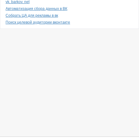
vk. barkov. net
Автоматизация сбора данных в ВК
Собрать ЦА для рекламы в вк
Поиск целевой аудитории вконтакте