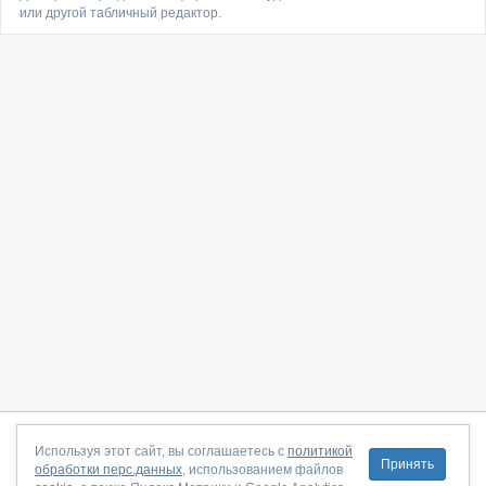
или другой табличный редактор.
О сайте
|
С чего начать
|
Контакты
|
Партнёрская программа
|
Используя этот сайт, вы соглашаетесь с
политикой
Принять
обработки перс.данных
, использованием файлов
Договор-оферта
|
Политика конфиденциальности
|