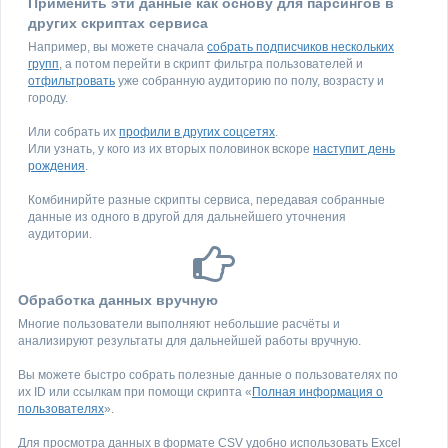
Применить эти данные как основу для парсингов в
других скриптах сервиса
Например, вы можете сначала
собрать подписчиков нескольких
групп
, а потом перейти в скрипт фильтра пользователей и
отфильтровать
уже собранную аудиторию по полу, возрасту и
городу.
Или собрать их
профили в других соцсетях
.
Или узнать, у кого из их вторых половинок вскоре
наступит день
рождения
.
Комбинирйте разные скрипты сервиса, передавая собранные
данные из одного в другой для дальнейшего уточнения
аудитории.
Обработка данных вручную
Многие пользователи выполняют небольшие расчёты и
анализируют результаты для дальнейшей работы вручную.
Вы можете быстро собрать полезные данные о пользователях по
их ID или ссылкам при помощи скрипта «
Полная информация о
пользователях
».
Для просмотра данных в формате CSV удобно использовать Excel