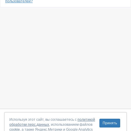
пользователей?
О сайте
|
С чего начать
|
Контакты
|
Партнёрская программа
|
Используя этот сайт, вы соглашаетесь с
политикой
Принять
обработки перс.данных
, использованием файлов
Договор-оферта
|
Политика конфиденциальности
|
cookie
, а также Яндекс.Метрики и Google Analytics