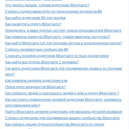
Что делать дальше, собрав аудиторию ВКонтакте?
Собрать подписчиков групп по пересечению интересов ВК
Как найти аудиторию ВК для продаж
Как раскрутить группу ВКонтакте?
Определить, в каких группах состоит список пользователей ВКонтакте
Как привлечь клиентов ВКонтакте, сдавая квартиры посуточно?
Как найти ВКонтакте ЦА для продажи бетона в определенном городе?
Собрать релевантные сообщества ВК
Спарсить похожую аудиторию ВКонтакте по базе подписчиков
Как найти все группы ВКонтакте 1 человека?
Где взять аудиторию ВКонтакте для продвижения сервиса по продаже
авто?
Как привлечь целевую аудиторию в вк
Поиск групп конкурентов ВКонтакте?
Как собирать людей и приглашать людей к себе в группу ВКонтакте ?
Как настроить привлечение целевой аудитории ВКонтакте, занимаясь
изготовлением окон?
Найти ВКонтакте целевую аудиторию для магазина деталей иномарок
Собрать аудиторию для продвижении вашего сообщества ВКонтакте
Как собрать общие группы/сообщества ВКонтакте по списку