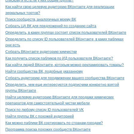
списком) и есть ли у них общие группы?
Как найти свою целевую аудиторию ВКонтакте для реализации
зеркальных тортов?
Поиск сообществ, аналогичных моему ВК
Собрать ЦА ВК для предложений по созданию сайта
Определить, в каких группах состоит список пользователей ВКонтакте
Определить по списку ID пользователей ВКонтакте, в каких пабликах
они есть
Собрать ВКонтакте аудиторию химчистки
Как получить список пабликов по ИД пользователя ВКонтакте?
Как найти людей ВКонтакте, которым можно рекламировать товары?
Найти сообщества ВК, подобные указанному
Собрать аудиторию для продвижении вашего сообщества ВКонтакте
Определить, чем еще интересуются подписчики конкретно взятой
группы ВКонтакте
Найти целевую аудиторию ВКонтакте для продажи химических
препаратов для самостоятельной чистки мебели
Поиск по любому списку ID пользователей VK
Найти группы ВК с похожей аудиторией
Как можно паблики ВК сортировать по странам,городам?
Программа поиска похожих сообществ ВКонтакте