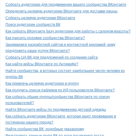
Собрать аудиторию для продвижении вашего сообщества ВКонтакте
Определить целевую аудиторию ВКонтакте для доставки пиццы
Собрать целевую аудиторию ВКонтакте
Поиск аудитории сообществ ВК
Как собрать ВКонтакте базу аудитории для работы с салоном красоты?
Как парсить похожие сообщества ВКонтакте?
Занимаемся разработкой сайтов и контекстной рекламой, кому
предложить наши услуги ВКонтакте?
Собрать ЦА ВК для предложений по созданию сайта
Как найти кейсы ВКонтакте по Антикафе?
Найти сообщества, в которых состоит наибольшее число человек из
группы ВК
Как привлечь целевую аудиторию в группу
Как получить список пабликов по ИД пользователя ВКонтакте?
Как собрать общие группы/сообщества ВКонтакте по списку
пользователей?
Найти ВКонтакте кейсы по продвижению детской одежды
Как собрать аудиторию ВКонтакте, которая ищет проживание в
гостиницах нашего города?
Найти сообщества ВК, подобные указанному
Фильтровать данные групп ВК по дате последнего поста