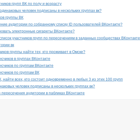
ников групп ВК по полу и возрасту
 одинаковых человек подписаны в нескольких группах вк?
ов группы ВК
ение аудитории по собранному списку ID пользователей ВКонтакте?
ровать электронные сигареты ВКонтакте?
список участников групп по пересечениям в заданных сообществах ВКонтакт
ории вк
чиков группы найти тех, кто проживает в Омске?
счиков в группах ВКонтакте
счиков по группам ВКонтакте
счиков по группам ВК
К, найти всех, кто состоит одновременно в любых 3 из этих 100 групп
наковых человек подписаны в нескольких группах вк?
з пересечения аудитории в пабликах ВКонтакте