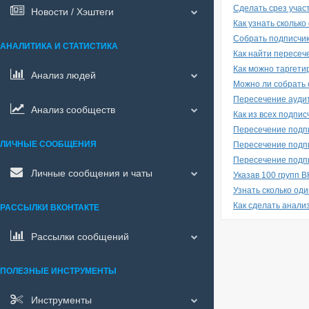
Сделать срез участ
Новости / Хэштеги
Как узнать сколько
Собрать подписчик
АНАЛИТИКА И СТАТИСТИКА
Как найти пересеч
Как можно таргети
Анализ людей
Можно ли собрать 
Пересечение аудит
Анализ сообществ
Как из всех подпис
Пересечение подпи
ЛИЧНЫЕ СООБЩЕНИЯ
Пересечение подпи
Пересечение подпи
Личные сообщения и чаты
Указав 100 групп В
Узнать сколько оди
Как сделать анали
РАССЫЛКИ ВКОНТАКТЕ
Рассылки сообщений
ПОЛЕЗНЫЕ ИНСТРУМЕНТЫ
Инструменты