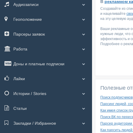
В
рекламном к
Аудиозаписи
Создавайте из спи
и нацеливайте
сво
на эту целевую ау
Геоположение
Ваши рекламные об
Парсеры заявок
нужные люди, что 
эффективность и с
Подробнее о рекл
Работа
Доны и платные подписки
Лайки
Полезные от
Истории / Stories
Поиск подписчиков,
Парсинг людей, со
Статьи
Как имея список г
Поиск ВК по перес
Закладки / Избранное
Парсер аудитории 
Как парсить людей