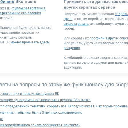
абинете
ВКонтакте
Применить эти данные как осн
других скриптах сервиса
сков ID
группы ретаргетинга
и рекламные объявления
Например, вы можете сначала
собрать
диторию
групп
, а потом перейти в скрипт филь
отфильтровать
уже собранную аудитори
ъявления будут видеть только
городу.
существенно повысит их
низит цену рекламы.
Или собрать их
профили в других соцс
аме ВК
можно прочитать здесь
.
Или узнать, у кого из их вторых полов
рождения
.
Комбинирйте разные скрипты сервиса
данные из одного в другой для дальне
аудитории.
веты на вопросы по этому же функционалу для сбор
 состоящих в нескольких группах ВК
стоящих одновременно в нескольких группах ВКонтакте
рупп определенной тематики, собрать все ID подписчиков ВК, которые прожива
ечениям, чтобы чел был в 3 группах одновременно
вк
 из определенного списка сообществ ВКонтакте?