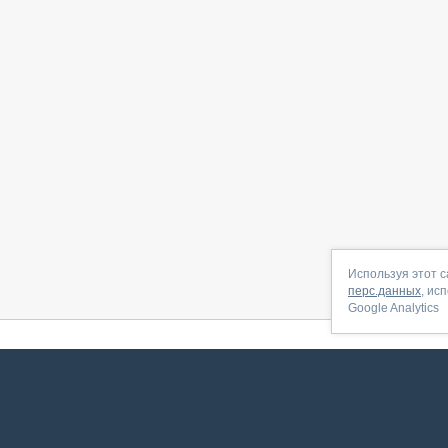
Используя этот с
перс.данных
, ис
Google Analytics
 начать
|
Контакты
|
Партнёрская программа
|
Договор-оферта
|
По
Сервис запущен в ноябре 2014, свежее обновл
ookies
для сбора пользовательских данных — они помогают нам настраивать рекламу и