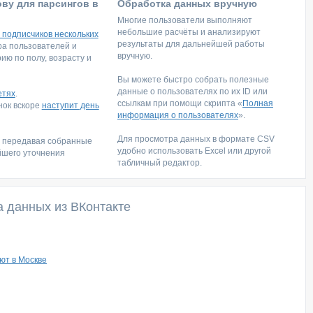
ову для парсингов в
Обработка данных вручную
Многие пользователи выполняют
небольшие расчёты и анализируют
 подписчиков нескольких
результаты для дальнейшей работы
тра пользователей и
вручную.
ю по полу, возрасту и
Вы можете быстро собрать полезные
данные о пользователях по их ID или
етях
.
ссылкам при помощи скрипта «
Полная
инок вскоре
наступит день
информация о пользователях
».
Для просмотра данных в формате CSV
, передавая собранные
удобно использовать Excel или другой
йшего уточнения
табличный редактор.
а данных из ВКонтакте
ют в Москве