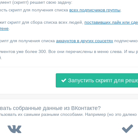
мент (скрипт) решает свою задачу:
сть скрипт для получения списка
всех подписчиков группы
.
ежит скрипт для сбора списка всех людей,
поставивших лайк или сд
тене
.
крипт для получения списка
аккаунтов в других соцсетях
подписчиков
ументов уже более 300. Все они перечислены в меню слева. И мы
.
Запустить скрипт для реш
овать собранные данные из ВКонтакте?
ьзовать их самыми разными способами. Например (но это далеко 