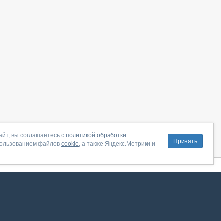
айт, вы соглашаетесь с
политикой обработки
Принять
пользованием файлов
cookie
, а также Яндекс.Метрики и
литика конфиденциальности
|
Правила пользования
|
Поддержка
ение от августа 2026, сервис работает с использованием VK API
 анализировать трафик. Оставаясь на сайте, вы соглашаетесь на обработку таких