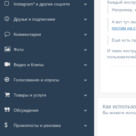
Каждый инстру
Instagram*
и другие соцсети
Например, е
Друзья и подписчики
А вот тут л
постам на с
Комментарии
Ещё есть с
Фото
И таких инстр
пользователей
Видео и Клипы
Голосования и опросы
Товары и услуги
Как использ
Обсуждения
Вы можете испол
Промопосты и реклама