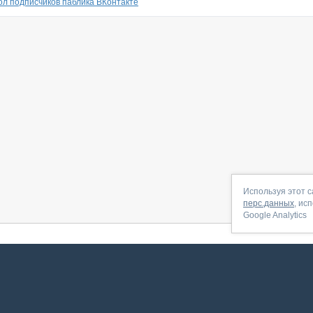
пол подписчиков паблика ВКонтакте
Используя этот с
перс.данных
, ис
Google Analytics
 начать
|
Контакты
|
Партнёрская программа
|
Договор-оферта
|
По
Сервис запущен в ноябре 2014, свежее обновл
ookies
для сбора пользовательских данных — они помогают нам настраивать рекламу и