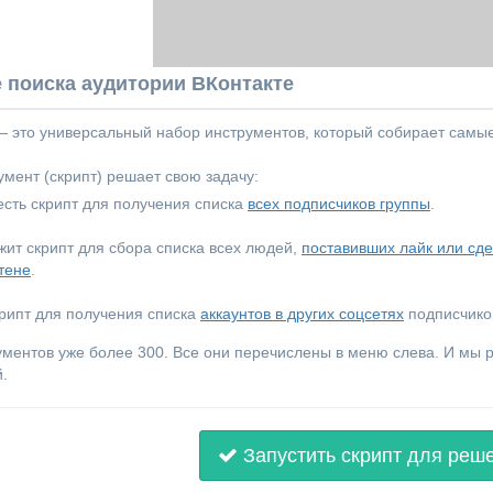
 поиска аудитории ВКонтакте
 — это универсальный набор инструментов, который собирает самы
мент (скрипт) решает свою задачу:
сть скрипт для получения списка
всех подписчиков группы
.
ежит скрипт для сбора списка всех людей,
поставивших лайк или сд
тене
.
крипт для получения списка
аккаунтов в других соцсетях
подписчиков
ументов уже более 300. Все они перечислены в меню слева. И мы
.
Запустить скрипт для реш