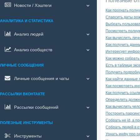
Полезные от
Новости / Хэштеги
Как прогнать полн
Спарсить даты рож
АНАЛИТИКА И СТАТИСТИКА
Выбрать пользоват
Посмотреть полну
Анализ людей
Как вычислить лич
Как получить данн
Анализ сообществ
Интересует информ
Как можно собрать
ЛИЧНЫЕ СООБЩЕНИЯ
Есть в таблице эк
Получить подробну
Личные сообщения и чаты
Как найти данные 
Как посмотреть ин
Как получить ссыл
РАССЫЛКИ ВКОНТАКТЕ
Определить должн
Как вычислить чел
Рассылки сообщений
Построить парсинг
Собрать не id, а п
ПОЛЕЗНЫЕ ИНСТРУМЕНТЫ
Собрать людей в о
Узнать инфу про о
Инструменты