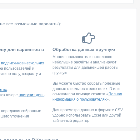
не все возможные варианты):
ову для парсингов в
Обработка данных вручную
Многие пользователи выполняют
небольшие расчёты и анализируют
 подписчиков нескольких
результаты для дальнейшей работы
тра пользователей и
вручную.
ю по полу, возрасту и
Вы можете быстро собрать полезные
данные о пользователях по их ID или
етях
.
ссылкам при помощи скрипта «
Полная
инок вскоре
наступит день
информация о пользователях
».
Для просмотра данных в формате CSV
, передавая собранные
удобно использовать Excel или другой
йшего уточнения
табличный редактор.