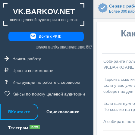
Сервис рабо
VK.BARKOV.NET
Более 300 пар
поиск целевой аудитории в соцсетях
Ка
Войти с VK ID
видите ошибку при входе через ВК?
Начать работу
Собирайте поль
VK.BARKOV.NE
Цены и возможности
Парсить ссылки
Инструкции по работе с сервисом
Если у вас уже
соберет их для 
Кейсы по поиску целевой аудитории
Если вам нужно
По ссылке на гр
ВКонтакте
Одноклассники
А собирать пол
new
Телеграм