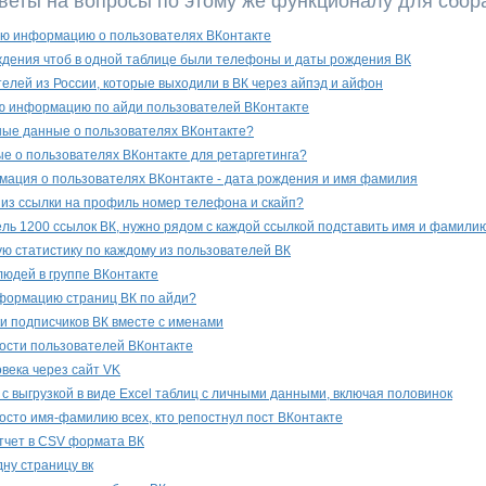
веты на вопросы по этому же функционалу для сбор
ую информацию о пользователях ВКонтакте
дения чтоб в одной таблице были телефоны и даты рождения ВК
елей из России, которые выходили в ВК через айпэд и айфон
ю информацию по айди пользователей ВКонтакте
ные данные о пользователях ВКонтакте?
ые о пользователях ВКонтакте для ретаргетинга?
ация о пользователях ВКонтакте - дата рождения и имя фамилия
 из ссылки на профиль номер телефона и скайп?
сель 1200 ссылок ВК, нужно рядом с каждой ссылкой подставить имя и фамили
ю статистику по каждому из пользователей ВК
людей в группе ВКонтакте
формацию страниц ВК по айди?
ки подписчиков ВК вместе с именами
ости пользователей ВКонтакте
овека через сайт VK
 с выгрузкой в виде Excel таблиц с личными данными, включая половинок
росто имя-фамилию всех, кто репостнул пост ВКонтакте
тчет в CSV формата ВК
дну страницу вк