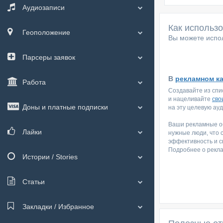
Аудиозаписи
Как использ
Геоположение
Вы можете испол
Парсеры заявок
В
рекламном к
Работа
Создавайте из спи
и нацеливайте
сво
Доны и платные подписки
на эту целевую ау
Ваши рекламные об
Лайки
нужные люди, что 
эффективность и с
Подробнее о рекл
Истории / Stories
Статьи
Закладки / Избранное