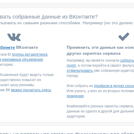
овать собранные данные из ВКонтакте?
ьзовать их самыми разными способами. Например (но это далеко 
абинете
ВКонтакте
Применить эти данные как осн
других скриптах сервиса
сков ID
группы ретаргетинга
и рекламные объявления
Например, вы можете сначала
собрать
диторию
групп
, а потом перейти в скрипт филь
отфильтровать
уже собранную аудитори
ъявления будут видеть только
городу.
существенно повысит их
низит цену рекламы.
Или собрать их
профили в других соцс
аме ВК
можно прочитать здесь
.
Или узнать, у кого из их вторых полов
рождения
.
Комбинирйте разные скрипты сервиса
данные из одного в другой для дальне
аудитории.