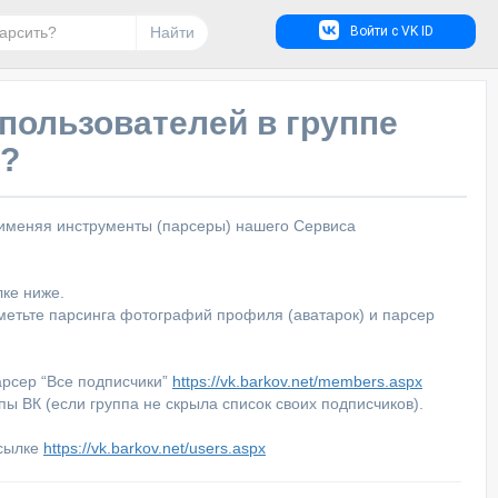
Найти
Войти с VK ID
 пользователей в группе
е?
рименяя инструменты (парсеры) нашего Сервиса
лке ниже.
отметьте парсинга фотографий профиля (аватарок) и парсер
арсер “Все подписчики”
https://vk.barkov.net/members.aspx
пы ВК (если группа не скрыла список своих подписчиков).
ссылке
https://vk.barkov.net/users.aspx