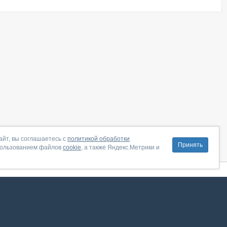
айт, вы соглашаетесь с
политикой обработки
Принять
пользованием файлов
cookie
, а также Яндекс.Метрики и
литика конфиденциальности
|
Правила пользования
|
Поддержка
ение от августа 2026, сервис работает с использованием VK API
 анализировать трафик. Оставаясь на сайте, вы соглашаетесь на обработку таких