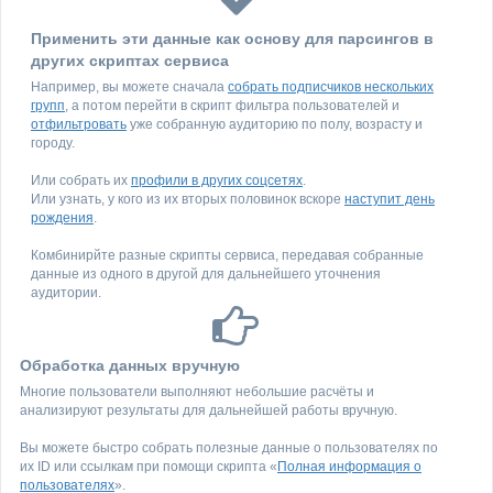
Применить эти данные как основу для парсингов в
других скриптах сервиса
Например, вы можете сначала
собрать подписчиков нескольких
групп
, а потом перейти в скрипт фильтра пользователей и
отфильтровать
уже собранную аудиторию по полу, возрасту и
городу.
Или собрать их
профили в других соцсетях
.
Или узнать, у кого из их вторых половинок вскоре
наступит день
рождения
.
Комбинирйте разные скрипты сервиса, передавая собранные
данные из одного в другой для дальнейшего уточнения
аудитории.
Обработка данных вручную
Многие пользователи выполняют небольшие расчёты и
анализируют результаты для дальнейшей работы вручную.
Вы можете быстро собрать полезные данные о пользователях по
их ID или ссылкам при помощи скрипта «
Полная информация о
пользователях
».