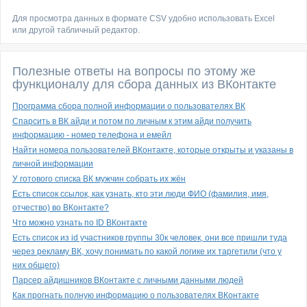
Для просмотра данных в формате CSV удобно использовать Excel
или другой табличный редактор.
Полезные ответы на вопросы по этому же
функционалу для сбора данных из ВКонтакте
Программа сбора полной информации о пользователях ВК
Спарсить в ВК айди и потом по личным к этим айди получить
информацию - номер телефона и емейл
Найти номера пользователей ВКонтакте, которые открыты и указаны в
личной информации
У готового списка ВК мужчин собрать их жён
Есть список ссылок, как узнать, кто эти люди ФИО (фамилия, имя,
отчество) во ВКонтакте?
Что можно узнать по ID ВКонтакте
Есть список из id участников группы 30к человек, они все пришли туда
через рекламу ВК, хочу понимать по какой логике их таргетили (что у
них общего)
Парсер айдишников ВКонтакте с личными данными людей
Как прогнать полную информацию о пользователях ВКонтакте