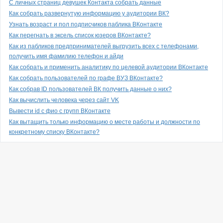
С личных страниц девушек Контакта собрать данные
Как собрать развернутую информацию у аудитории ВК?
Узнать возраст и пол подписчиков паблика ВКонтакте
Как перегнать в эксель список юзеров ВКонтакте?
Как из пабликов предпринимателей выгрузить всех с телефонами,
получить имя фамилию телефон и айди
Как собрать и применить аналитику по целевой аудитории ВКонтакте
Как собрать пользователей по графе ВУЗ ВКонтакте?
Как собрав ID пользователей ВК получить данные о них?
Как вычислить человека через сайт VK
Вывести id с фио с групп ВКонтакте
Как вытащить только информацию о месте работы и должности по
конкретному списку ВКонтакте?