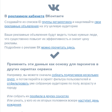
В
рекламном кабинете
ВКонтакте
Создавайте из списков ID
группы ретаргетинга
и нацеливайте
свои
рекламные объявления
на эту целевую аудиторию
Ваши рекламные объявления будут видеть только нужные люди,
что существенно повысит их эффективность и снизит цену
рекламы.
Подробнее о рекламе ВК
можно прочитать здесь
.
Применить эти данные как основу для парсингов в
других скриптах сервиса
Например, вы можете сначала
собрать подписчиков нескольких
групп
, а потом перейти в скрипт фильтра пользователей и
отфильтровать
уже собранную аудиторию по полу, возрасту и
городу.
Или собрать их
профили в других соцсетях
.
Или узнать, у кого из их вторых половинок вскоре
наступит день
рождения
.