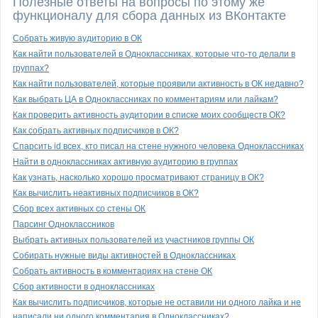
Полезные ответы на вопросы по этому же
функционалу для сбора данных из ВКонтакте
Собрать живую аудиторию в ОК
Как найти пользователей в Одноклассниках, которые что-то делали в
группах?
Как найти пользователей, которые проявили активность в ОК недавно?
Как выбрать ЦА в Одноклассниках по комментариям или лайкам?
Как проверить активность аудитории в списке моих сообществ ОК?
Как собрать активных подписчиков в ОК?
Спарсить id всех, кто писал на стене нужного человека Одноклассниках
Найти в одноклассниках активную аудиторию в группах
Как узнать, насколько хорошо просматривают страницу в ОК?
Как вычислить неактивных подписчиков в ОК?
Сбор всех активных со стены ОК
Парсинг Одноклассников
Выбрать активных пользователей из участников группы ОК
Собирать нужные виды активностей в Одноклассниках
Собрать активность в комментариях на стене ОК
Сбор активности в одноклассниках
Как вычислить подписчиков, которые не оставили ни одного лайка и не
написали ни одного комментария в Одноклассниках?