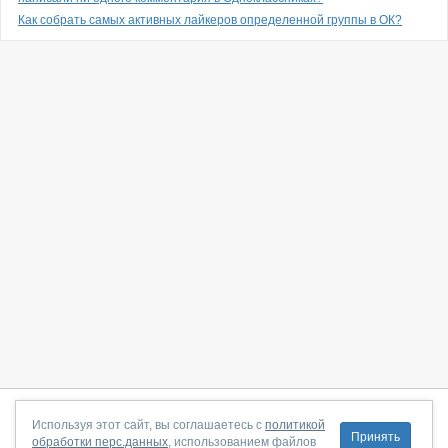
Как собрать самых активных лайкеров определенной группы в ОК?
О сайте
|
С чего начать
|
Контакты
|
Партнёрская программа
|
Используя этот сайт, вы соглашаетесь с
политикой
Принять
обработки перс.данных
, использованием файлов
Договор-оферта
|
Политика конфиденциальности
|