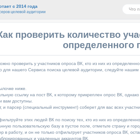
тает с 2014 года
серов целевой аудитории
Как проверить количество уча
определенного 
ожно проверить у участников опроса ВК, кто из них из определенно
о для нашего Сервиса поиска целевой аудитории, следуйте нашим
ылочке ниже.
ильную ссылку на пост ВК, к которому прикреплен опрос ВК, однако
и вам доступны.
, и парсер (специальный инструмент) соберет для вас всех участн
фильтруйте этих людей ВК по поиску тех, кто из них из определенно
анную пользовательскую базу в пустое поле, отметьте страну и гор
р в работу, и он не только отфильтрует участников опроса ВК, оста
заблокированных и удаленных аккаунтов ВК.