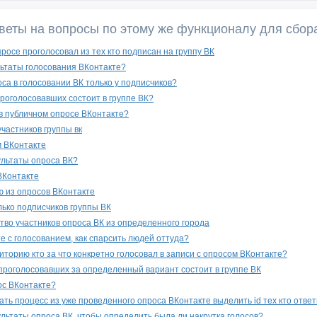
веты на вопросы по этому же функционалу для сбор
просе проголосовал из тех кто подписан на группу ВК
льтаты голосования ВКонтакте?
лоса в голосовании ВК только у подписчиков?
 проголосовавших состоит в группе ВК?
 в публичном опросе ВКонтакте?
частников группы вк
м ВКонтакте
ультаты опроса ВК?
ВКонтакте
 из опросов ВКонтакте
лько подписчиков группы ВК
тво участников опроса ВК из определенного города
е с голосованием, как спарсить людей оттуда?
иторию кто за что конкретно голосовал в записи с опросом ВКонтакте?
з проголосовавших за определенный вариант состоит в группе ВК
ос ВКонтакте?
ть процесс из уже проведенного опроса ВКонтакте выделить id тех кто ответ
ультаты опроса ВК, чтобы определить была ли накрутка голосов?