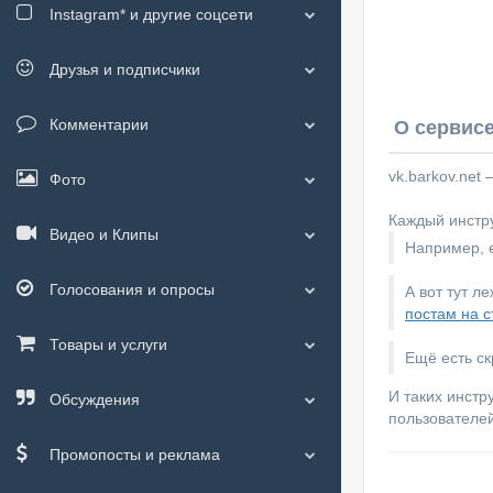
Instagram*
и другие соцсети
Друзья и подписчики
Комментарии
О сервисе
vk.barkov.net
Фото
Каждый инстру
Видео и Клипы
Например, е
Голосования и опросы
А вот тут л
постам на с
Товары и услуги
Ещё есть с
И таких инстр
Обсуждения
пользователей
Промопосты и реклама