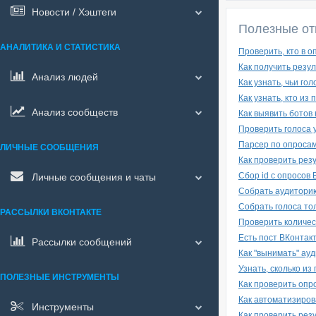
Новости / Хэштеги
Полезные от
АНАЛИТИКА И СТАТИСТИКА
Проверить, кто в о
Как получить резу
Анализ людей
Как узнать, чьи го
Как узнать, кто из
Анализ сообществ
Как выявить ботов
Проверить голоса у
Парсер по опроса
ЛИЧНЫЕ СООБЩЕНИЯ
Как проверить рез
Сбор id с опросов 
Личные сообщения и чаты
Собрать аудиторию
Собрать голоса то
РАССЫЛКИ ВКОНТАКТЕ
Проверить количес
Есть пост ВКонтакт
Рассылки сообщений
Как "вынимать" ауд
Узнать, сколько и
ПОЛЕЗНЫЕ ИНСТРУМЕНТЫ
Как проверить опр
Как автоматизирова
Инструменты
Как проверить рез