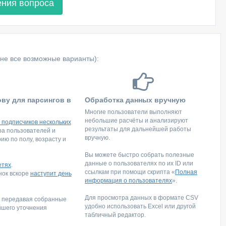
ения вопроса
не все возможные варианты):
ову для парсингов в
Обработка данных вручную
Многие пользователи выполняют
небольшие расчёты и анализируют
 подписчиков нескольких
результаты для дальнейшей работы
тра пользователей и
вручную.
ю по полу, возрасту и
Вы можете быстро собрать полезные
данные о пользователях по их ID или
етях
.
ссылкам при помощи скрипта «
Полная
инок вскоре
наступит день
информация о пользователях
».
Для просмотра данных в формате CSV
, передавая собранные
удобно использовать Excel или другой
йшего уточнения
табличный редактор.