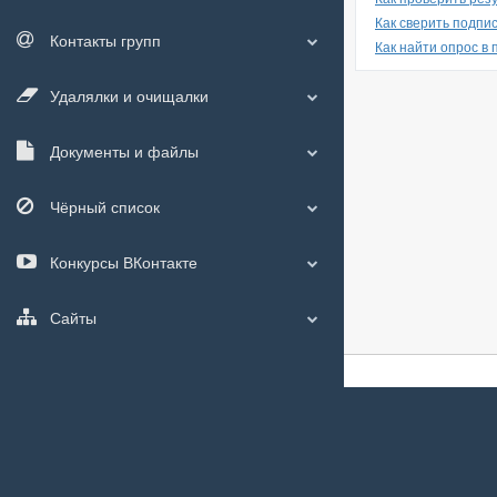
Как сверить подпис
Контакты групп
Как найти опрос в
Удалялки и очищалки
Документы и файлы
Чёрный список
Конкурсы ВКонтакте
Сайты
О сайте
|
С чего
Мы используем
c