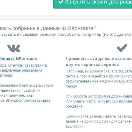
Запустить скрипт для реш
овать собранные данные из ВКонтакте?
ьзовать их самыми разными способами. Например (но это далеко 
абинете
ВКонтакте
Применить эти данные как осн
других скриптах сервиса
сков ID
группы ретаргетинга
и рекламные объявления
Например, вы можете сначала
собрать
диторию
групп
, а потом перейти в скрипт филь
отфильтровать
уже собранную аудитори
ъявления будут видеть только
городу.
существенно повысит их
низит цену рекламы.
Или собрать их
профили в других соцс
аме ВК
можно прочитать здесь
.
Или узнать, у кого из их вторых полов
рождения
.
Комбинирйте разные скрипты сервиса
данные из одного в другой для дальне
аудитории.