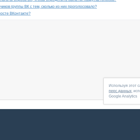
чиков группы ВК с тем, сколько из них проголосовало?
 посте ВКонтакте?
Используя этот с
перс.данных
, ис
Google Analytics
 начать
|
Контакты
|
Партнёрская программа
|
Договор-оферта
|
По
Сервис запущен в ноябре 2014, свежее обновл
ookies
для сбора пользовательских данных — они помогают нам настраивать рекламу и