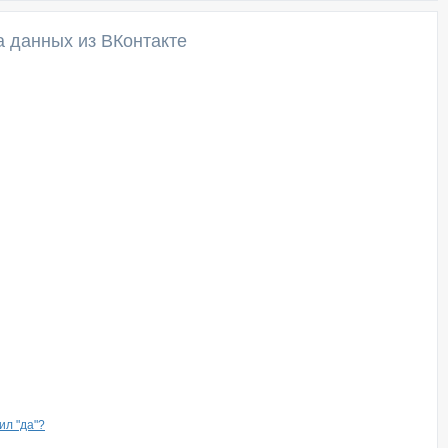
а данных из ВКонтакте
ил "да"?