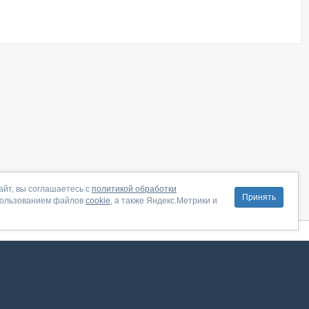
айт, вы соглашаетесь с
политикой обработки
Принять
пользованием файлов
cookie
, а также Яндекс.Метрики и
литика конфиденциальности
|
Правила пользования
|
Поддержка
ение от августа 2026, сервис работает с использованием VK API
 анализировать трафик. Оставаясь на сайте, вы соглашаетесь на обработку таких