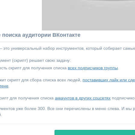
 поиска аудитории ВКонтакте
 — это универсальный набор инструментов, который собирает самы
мент (скрипт) решает свою задачу:
сть скрипт для получения списка
всех подписчиков группы
.
ежит скрипт для сбора списка всех людей,
поставивших лайк или сд
тене
.
крипт для получения списка
аккаунтов в других соцсетях
подписчиков
ументов уже более 300. Все они перечислены в меню слева. И мы
.