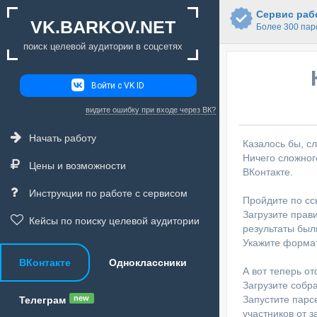
Сервис рабо
VK.BARKOV.NET
Более 300 пар
поиск целевой аудитории в соцсетях
Войти с VK ID
видите ошибку при входе через ВК?
Начать работу
Казалось бы, сл
Ничего сложног
Цены и возможности
ВКонтакте.
Инструкции по работе с сервисом
Пройдите по сс
Загрузите прав
Кейсы по поиску целевой аудитории
результаты был
Укажите формат
ВКонтакте
Одноклассники
А вот теперь от
Загрузите собр
Запустите парсе
new
Телеграм
участников от 