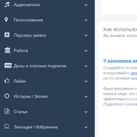
Аудиозаписи
Геоположение
Как использ
Парсеры заявок
Вы можете испол
Работа
В
рекламном к
Доны и платные подписки
Создавайте из спи
и нацеливайте
сво
на эту целевую ау
Лайки
Ваши рекламные об
нужные люди, что 
Истории / Stories
эффективность и с
Подробнее о рекл
Статьи
Закладки / Избранное