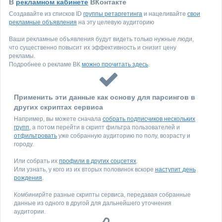
В
рекламном кабинете
ВКонтакте
Создавайте из списков ID
группы ретаргетинга
и нацеливайте
свои
рекламные объявления
на эту целевую аудиторию
Ваши рекламные объявления будут видеть только нужные люди,
что существенно повысит их эффективность и снизит цену
рекламы.
Подробнее о рекламе ВК
можно прочитать здесь
.
Применить эти данные как основу для парсингов в
других скриптах сервиса
Например, вы можете сначала
собрать подписчиков нескольких
групп
, а потом перейти в скрипт фильтра пользователей и
отфильтровать
уже собранную аудиторию по полу, возрасту и
городу.
Или собрать их
профили в других соцсетях
.
Или узнать, у кого из их вторых половинок вскоре
наступит день
рождения
.
Комбинирйте разные скрипты сервиса, передавая собранные
данные из одного в другой для дальнейшего уточнения
аудитории.