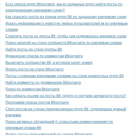
Есть список групп ВКонтакте, как из заданных групп найти посты по
определенному ключевому слову?
Как спарсить посты из списка групп ВК по заданному ключевому слову
Искать информацию о новостях любых пользователей вк по ключевым
словам
Спарсить посты из ленты ВК, чтобы там содержалось ключевое слово
Поиск записей на стене сообществ ВКонтакте по ключевым словам
Найти посты на стене группы ВК
Функционал поиска по комментам ВКонтакте
Вычислить сообщество ВК, в котором залит номер
Искать посты на стене ВКонтакте
Посты с нужными ключевыми словами на стене конкретных групп ВК
Найти комменты по упоминанию ВКонтакте
Поиск по комментам ВКонтакте
Как собрать ссылки на посты ВК, группу и счетчики активности поста?
Программа поиска постов ВКонтакте
Сбор постов на стенах перечисленных групп ВК, содержащих нужный
ключевик
Поиск активных обсуждений (с открытыми комментариями) по
ключевым словам ВК
Искать посты пользователей на стенах ВКонтакте