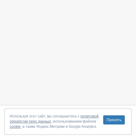
О сайте
|
С чего начать
|
Контакты
|
Партнёрская программа
|
Используя этот сайт, вы соглашаетесь с
политикой
Принять
обработки перс.данных
, использованием файлов
Договор-оферта
|
Политика конфиденциальности
|
cookie
, а также Яндекс.Метрики и Google Analytics
Правила пользования
|
Поддержка