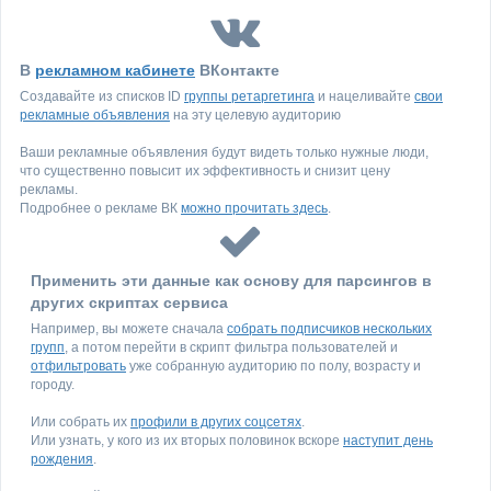
В
рекламном кабинете
ВКонтакте
Создавайте из списков ID
группы ретаргетинга
и нацеливайте
свои
рекламные объявления
на эту целевую аудиторию
Ваши рекламные объявления будут видеть только нужные люди,
что существенно повысит их эффективность и снизит цену
рекламы.
Подробнее о рекламе ВК
можно прочитать здесь
.
Применить эти данные как основу для парсингов в
других скриптах сервиса
Например, вы можете сначала
собрать подписчиков нескольких
групп
, а потом перейти в скрипт фильтра пользователей и
отфильтровать
уже собранную аудиторию по полу, возрасту и
городу.
Или собрать их
профили в других соцсетях
.
Или узнать, у кого из их вторых половинок вскоре
наступит день
рождения
.