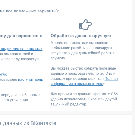
не все возможные варианты):
ову для парсингов в
Обработка данных вручную
Многие пользователи выполняют
небольшие расчёты и анализируют
 подписчиков нескольких
результаты для дальнейшей работы
тра пользователей и
вручную.
ю по полу, возрасту и
Вы можете быстро собрать полезные
данные о пользователях по их ID или
етях
.
ссылкам при помощи скрипта «
Полная
инок вскоре
наступит день
информация о пользователях
».
Для просмотра данных в формате CSV
, передавая собранные
удобно использовать Excel или другой
йшего уточнения
табличный редактор.
а данных из ВКонтакте