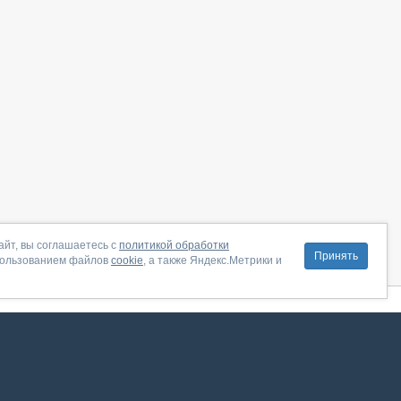
айт, вы соглашаетесь с
политикой обработки
Принять
пользованием файлов
cookie
, а также Яндекс.Метрики и
литика конфиденциальности
|
Правила пользования
|
Поддержка
ение от августа 2026, сервис работает с использованием VK API
 анализировать трафик. Оставаясь на сайте, вы соглашаетесь на обработку таких