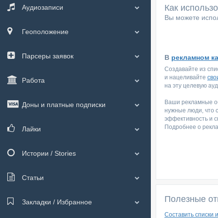
Как использ
Аудиозаписи
Вы можете испол
Геоположение
Парсеры заявок
В
рекламном к
Создавайте из спи
и нацеливайте
сво
Работа
на эту целевую ау
Ваши рекламные об
Доны и платные подписки
нужные люди, что 
эффективность и с
Подробнее о рекл
Лайки
Истории / Stories
Статьи
Полезные от
Закладки / Избранное
Составить списки 