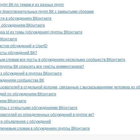
рупп ВК по темам и из разных групп
и благотворительных групп ВК с закрытыми сборами
сти в обсуждениях ВКонтакте
о обсуждениям ВКонтакте
ра id из темы (обсуждения) группы ВКонтакте
ВКонтакте
кстов обсуждений и UserID
ексты обсуждений ВК?
ым словам все посты в обсуждениях нескольких сообществ ВКонтакте
 группы ВК спарсить все тексты комментариев?
з обсуждений в группах ВКонтакте
уждениям сообщества ВК
льзователей в отдельной колонке, связанные с высказываниями человека из 
дей по обсуждениям ВКонтакте
иям ВКонтакте
уппы с открытыми обсуждениями ВКонтакте
зователей из определенных обсуждений в группе вк?
те объявления с обсуждений
ключевым словам в обсуждениях группы ВКонтакте