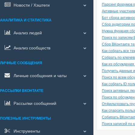
Парсинг форумов г
Новости / Хэштеги
Активные участник
Бот сбора активно
АНАЛИТИКА И СТАТИСТИКА
Сбор аудитории п
Нужна функция сбо
Анализ людей
Поиск по записям 
Сбор ВКонтакте те
Анализ сообществ
Как собрать все т
Собрать по ключев
ЛИЧНЫЕ СООБЩЕНИЯ
Как из обсуждения
Получить данные и
Личные сообщения и чаты
Поиск по всем обс
Как собрать ID по
РАССЫЛКИ ВКОНТАКТЕ
Поиск активных лю
Поиск по обсужден
Рассылки сообщений
Отфильтровать гр
Как спарсить поль
Собирать ВКонтак
ПОЛЕЗНЫЕ ИНСТРУМЕНТЫ
Поиск записей по 
Инструменты