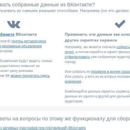
овать собранные данные из ВКонтакте?
ьзовать их самыми разными способами. Например (но это далеко 
абинете
ВКонтакте
Применить эти данные как осн
других скриптах сервиса
сков ID
группы ретаргетинга
и рекламные объявления
Например, вы можете сначала
собрать
диторию
групп
, а потом перейти в скрипт филь
отфильтровать
уже собранную аудитори
ъявления будут видеть только
городу.
существенно повысит их
низит цену рекламы.
Или собрать их
профили в других соцс
аме ВК
можно прочитать здесь
.
Или узнать, у кого из их вторых полов
рождения
.
Комбинирйте разные скрипты сервиса
данные из одного в другой для дальне
аудитории.
веты на вопросы по этому же функционалу для сбор
из активных участников тем (обсуждений) ВКонтакте