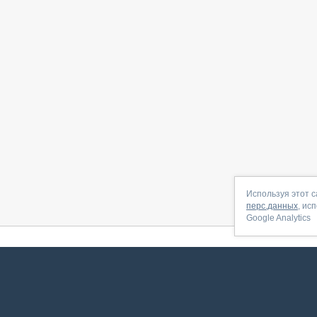
Используя этот с
перс.данных
, ис
Google Analytics
 начать
|
Контакты
|
Партнёрская программа
|
Договор-оферта
|
По
Сервис запущен в ноябре 2014, свежее обновл
ookies
для сбора пользовательских данных — они помогают нам настраивать рекламу и