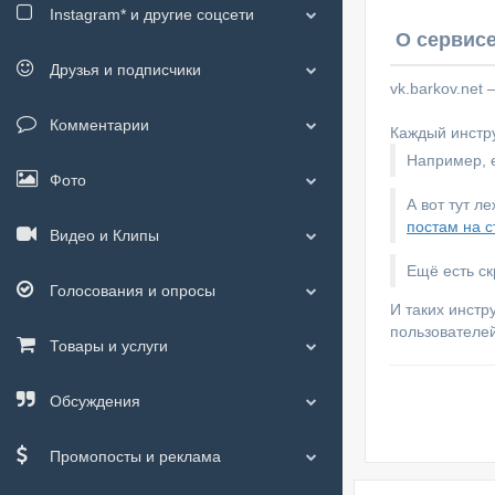
Instagram*
и другие соцсети
О сервисе
Друзья и подписчики
vk.barkov.net
Комментарии
Каждый инстру
Например, е
Фото
А вот тут л
постам на с
Видео и Клипы
Ещё есть с
Голосования и опросы
И таких инстр
пользователей
Товары и услуги
Обсуждения
Промопосты и реклама