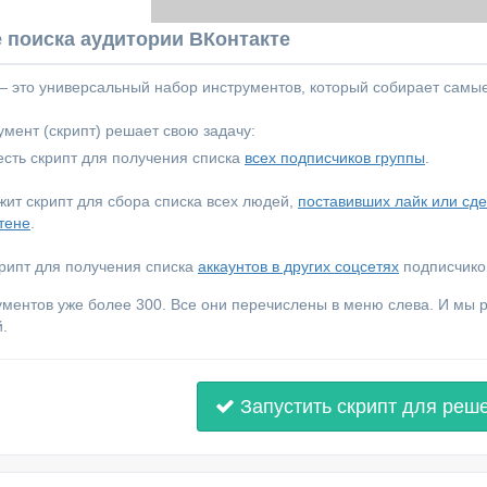
 поиска аудитории ВКонтакте
 — это универсальный набор инструментов, который собирает самы
мент (скрипт) решает свою задачу:
сть скрипт для получения списка
всех подписчиков группы
.
ежит скрипт для сбора списка всех людей,
поставивших лайк или сд
тене
.
крипт для получения списка
аккаунтов в других соцсетях
подписчиков
ументов уже более 300. Все они перечислены в меню слева. И мы
.
Запустить скрипт для реш