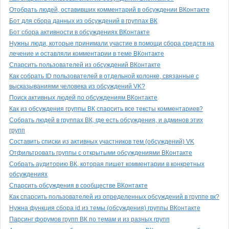
Отобрать людей, оставивших комментарий в обсуждении ВКонтакте
Бот для сбора данных из обсуждений в группах ВК
Бот сбора активности в обсуждениях ВКонтакте
Нужны люди, которые принимали участие в помощи сбора средств на
лечение и оставляли комментарии в теме ВКонтакте
Спарсить пользователей из обсуждений ВКонтакте
Как собрать ID пользователей в отдельной колонке, связанные с
высказываниями человека из обсуждений VK?
Поиск активных людей по обсуждениям ВКонтакте
Как из обсуждения группы ВК спарсить все тексты комментариев?
Собрать людей в группах ВК, где есть обсуждения, и админов этих
групп
Составить списки из активных участников тем (обсуждений) VK
Отфильтровать группы с открытыми обсуждениями ВКонтакте
Собрать аудиторию ВК, которая пишет комментарии в конкретных
обсуждениях
Спарсить обсуждения в сообществе ВКонтакте
Как спарсить пользователей из определенных обсуждений в группе вк?
Нужна функция сбора id из темы (обсуждения) группы ВКонтакте
Парсинг форумов групп ВК по темам и из разных групп