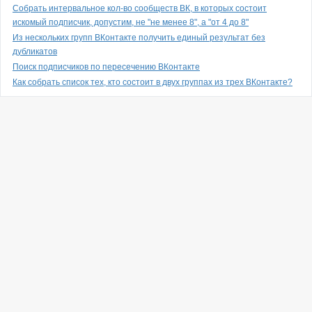
Собрать интервальное кол-во сообществ ВК, в которых состоит
искомый подписчик, допустим, не "не менее 8", а "от 4 до 8"
Из нескольких групп ВКонтакте получить единый результат без
дубликатов
Поиск подписчиков по пересечению ВКонтакте
Как собрать список тех, кто состоит в двух группах из трех ВКонтакте?