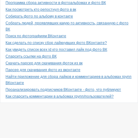
Программа сбора активности в фотоальбомах и фото ВК
Как посмотреть кто репостнул фото в вк
Собирать фото по альбому в контакте
Собрать людей, проявлявших какую-то активность, связанную с фото
ВК
Поиск по фотографиям ВКонтакте
Как сделать по списку сбор лайкнувших фото ВКонтакте?
Как увидеть список всех id кто поставил лайк под фото ВК
Спарсить ссылки на фото ВК
Скачать парсер для скачивания фоток из вк
Парсер для скачивания фото из вконтакте
Найти приложение для сбора лайков и комментариев в альбомах групп
ВКонтакте
Проанализировать подписчиков ВКонтакте - фото, что публикуют
Как спарсить комментарии в альбомах групп/пользователей?