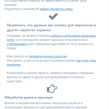
что существенно повысит их эффективность и снизит цену
рекламы.
Подробнее о рекламе ВК
можно прочитать здесь
.
Применить эти данные как основу для парсингов в
других скриптах сервиса
Например, вы можете сначала
собрать подписчиков нескольких
групп
, а потом перейти в скрипт фильтра пользователей и
отфильтровать
уже собранную аудиторию по полу, возрасту и
городу.
Или собрать их
профили в других соцсетях
.
Или узнать, у кого из их вторых половинок вскоре
наступит день
рождения
.
Комбинирйте разные скрипты сервиса, передавая собранные
данные из одного в другой для дальнейшего уточнения
аудитории.
Обработка данных вручную
Многие пользователи выполняют небольшие расчёты и
анализируют результаты для дальнейшей работы вручную.