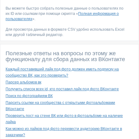
Вы можете быстро собрать полезные данные о пользователях по
их ID или ссылкам при помощи скрипта «
Полная информация о
пользователях
».
Для просмотра данных в формате CSV удобно использовать Excel
или другой табличный редактор.
Полезные ответы на вопросы по этому же
функционалу для сбора данных из ВКонтакте
Каждый поставивший лайк под фото должен иметь подписку на
сообщество ВК, как это проверить?
Парсер альбомов вк
Получить список всех id, кто поставил лайк под фото ВКонтакте
Поиск по фотографиям ВК
Парсить ссылки на сообщества с открытыми фотоальбомами
ВКонтакте
Проверить пост на стене ВК или фото в фотоальбоме на наличие
лайка
Как можно из лайков под фото перевести аудиторию ВКонтакте в
заказчики?