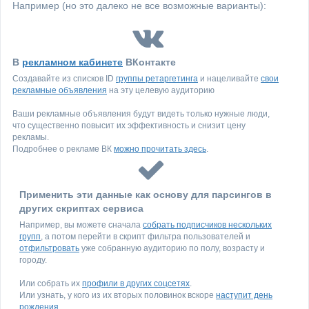
Например (но это далеко не все возможные варианты):
В
рекламном кабинете
ВКонтакте
Создавайте из списков ID
группы ретаргетинга
и нацеливайте
свои
рекламные объявления
на эту целевую аудиторию
Ваши рекламные объявления будут видеть только нужные люди,
что существенно повысит их эффективность и снизит цену
рекламы.
Подробнее о рекламе ВК
можно прочитать здесь
.
Применить эти данные как основу для парсингов в
других скриптах сервиса
Например, вы можете сначала
собрать подписчиков нескольких
групп
, а потом перейти в скрипт фильтра пользователей и
отфильтровать
уже собранную аудиторию по полу, возрасту и
городу.
Или собрать их
профили в других соцсетях
.
Или узнать, у кого из их вторых половинок вскоре
наступит день
рождения
.