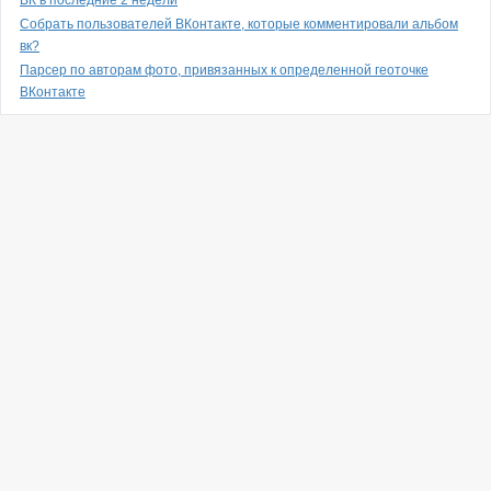
ВК в последние 2 недели
Собрать пользователей ВКонтакте, которые комментировали альбом
вк?
Парсер по авторам фото, привязанных к определенной геоточке
ВКонтакте