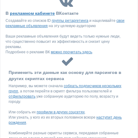
В
рекламном кабинете
ВКонтакте
Создавайте из списков ID
группы ретаргетинга
и нацеливайте
свои
рекламные объявления
на эту целевую аудиторию
Ваши рекламные объявления будут видеть только нужные люди,
что существенно повысит их эффективность и снизит цену
рекламы.
Подробнее о рекламе ВК
можно прочитать здесь
.
Применить эти данные как основу для парсингов в
других скриптах сервиса
Например, вы можете сначала
собрать подписчиков нескольких
групп
, а потом перейти в скрипт фильтра пользователей и
отфильтровать
уже собранную аудиторию по полу, возрасту и
городу.
Или собрать их
профили в других соцсетях
.
Или узнать, у кого из их вторых половинок вскоре
наступит день
рождения
.
Комбинирйте разные скрипты сервиса, передавая собранные