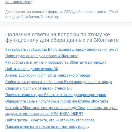
пользователях
».
Для просмотра данных в формате CSV удобно использовать Excel
или другой табличный редактор.
Полезные ответы на вопросы по этому же
функционалу для сбора данных из ВКонтакте
Как выбрать сообщества ВК по возрасту, городу проживания, вузу?
Поиск групп по городу и области ВКонтакте
Как собрать все группы и сообщества ВКонтакте из города?
Найти все городские группы ВК
Анализ аудитории групп ВК из конкретного города
Собрать все группы и сообщества ВК из определенного города
Спарсить группы с открытой стеной ВК
Получить список групп ВКонтакте по следующим критериям
Определить самые популярные городские группы ВКонтакте
Как найти ВКонтакте все группы по городу Симферополь, которые
содержат ключевые слова IKEA, ИКЕА, ИКЕЯ?
Найти группы ВКонтакте, чтобы уточнять стоп-слова
Парсинг групп из вк только по конкретному городу