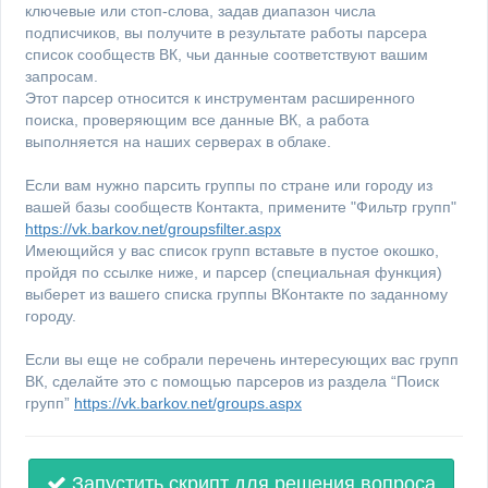
ключевые или стоп-слова, задав диапазон числа
подписчиков, вы получите в результате работы парсера
список сообществ ВК, чьи данные соответствуют вашим
запросам.
Этот парсер относится к инструментам расширенного
поиска, проверяющим все данные ВК, а работа
выполняется на наших серверах в облаке.
Если вам нужно парсить группы по стране или городу из
вашей базы сообществ Контакта, примените "Фильтр групп"
https://vk.barkov.net/groupsfilter.aspx
Имеющийся у вас список групп вставьте в пустое окошко,
пройдя по ссылке ниже, и парсер (специальная функция)
выберет из вашего списка группы ВКонтакте по заданному
городу.
Если вы еще не собрали перечень интересующих вас групп
ВК, сделайте это с помощью парсеров из раздела “Поиск
групп”
https://vk.barkov.net/groups.aspx
Запустить скрипт для решения вопроса