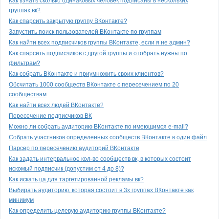
Как узнать сколько одинаковых человек подписаны в нескольких
группах вк?
Как спарсить закрытую группу ВКонтакте?
Запустить поиск пользователей ВКонтакте по группам
Как найти всех подписчиков группы ВКонтакте, если я не админ?
Как спарсить подписчиков с другой группы и отобрать нужны по
фильтрам?
Как собрать ВКонтакте и приумножить своих клиентов?
Обсчитать 1000 сообществ ВКонтакте с пересечением по 20
сообществам
Как найти всех людей ВКонтакте?
Пересечение подписчиков ВК
Можно ли собрать аудиторию ВКонтакте по имеющимся e-mail?
Собрать участников определенных сообществ ВКонтакте в один файл
Парсер по пересечению аудиторий ВКонтакте
Как задать интервальное кол-во сообществ вк, в которых состоит
искомый подписчик (допустим от 4 до 8)?
Как искать ца для таргетированной рекламы вк?
Выбирать аудиторию, которая состоит в 3х группах ВКонтакте как
минимум
Как определить целевую аудиторию группы ВКонтакте?