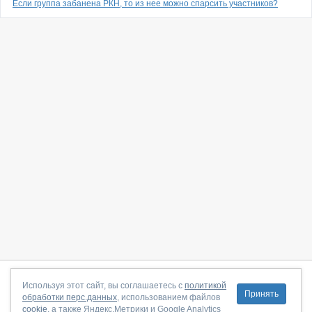
Если группа забанена РКН, то из нее можно спарсить участников?
О сайте
|
С чего начать
|
Контакты
|
Партнёрская программа
|
Используя этот сайт, вы соглашаетесь с
политикой
Принять
обработки перс.данных
, использованием файлов
Договор-оферта
|
Политика конфиденциальности
|
cookie
, а также Яндекс.Метрики и Google Analytics