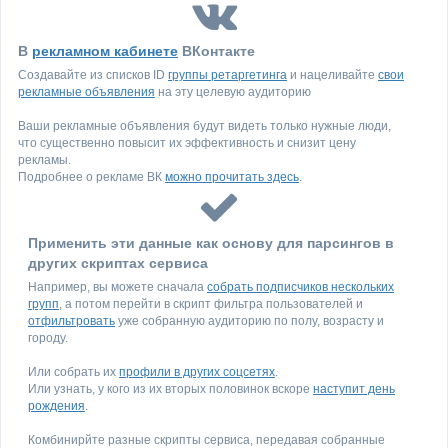
В
рекламном кабинете
ВКонтакте
Создавайте из списков ID
группы ретаргетинга
и нацеливайте
свои
рекламные объявления
на эту целевую аудиторию
Ваши рекламные объявления будут видеть только нужные люди,
что существенно повысит их эффективность и снизит цену
рекламы.
Подробнее о рекламе ВК
можно прочитать здесь
.
Применить эти данные как основу для парсингов в
других скриптах сервиса
Например, вы можете сначала
собрать подписчиков нескольких
групп
, а потом перейти в скрипт фильтра пользователей и
отфильтровать
уже собранную аудиторию по полу, возрасту и
городу.
Или собрать их
профили в других соцсетях
.
Или узнать, у кого из их вторых половинок вскоре
наступит день
рождения
.
Комбинирйте разные скрипты сервиса, передавая собранные