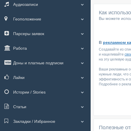
Аудиозаписи
Как использ
Вы можете испол
Геоположение
Парсеры заявок
В
рекламном к
Работа
Создавайте из спи
и нацеливайте
сво
на эту целевую ау
Доны и платные подписки
Ваши рекламные об
нужные люди, что 
Лайки
эффективность и с
Подробнее о рекл
Истории / Stories
Статьи
Закладки / Избранное
Полезные от