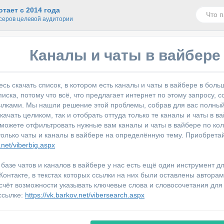
тает с 2014 года
серов целевой аудитории
Каналы и чаты в вайбере 
есь скачать список, в котором есть каналы и чаты в вайбере в бол
писка, потому что всё, что предлагает интернет по этому запросу,
лками. Мы нашли решение этой проблемы, собрав для вас полный с
качать целиком, так и отобрать оттуда только те каналы и чаты в 
можете отфильтровать нужные вам каналы и чаты в вайбере по коли
только чаты и каналы в вайбере на определённую тему. Приобретайт
.net/viberbig.aspx
 базе чатов и каналов в вайбере у нас есть ещё один инструмент д
Контакте, в текстах которых ссылки на них были оставлены автора
 счёт возможности указывать ключевые слова и словосочетания для
ссылке:
https://vk.barkov.net/vibersearch.aspx