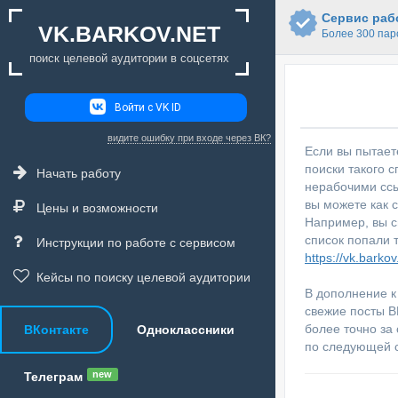
Сервис рабо
VK.BARKOV.NET
Более 300 пар
поиск целевой аудитории в соцсетях
Войти с VK ID
видите ошибку при входе через ВК?
Если вы пытает
поиски такого с
Начать работу
нерабочими ссы
вы можете как с
Цены и возможности
Например, вы с
список попали 
Инструкции по работе с сервисом
https://vk.barkov
Кейсы по поиску целевой аудитории
В дополнение к
свежие посты В
более точно за
ВКонтакте
Одноклассники
по следующей 
new
Телеграм