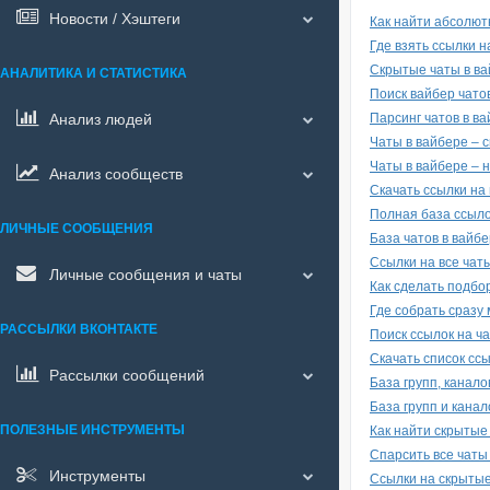
Новости / Хэштеги
Как найти абсолютн
Где взять ссылки н
Скрытые чаты в ва
АНАЛИТИКА И СТАТИСТИКА
Поиск вайбер чатов
Анализ людей
Парсинг чатов в в
Чаты в вайбере – с
Чаты в вайбере – 
Анализ сообществ
Скачать ссылки на 
Полная база ссыло
ЛИЧНЫЕ СООБЩЕНИЯ
База чатов в вайбе
Ссылки на все чат
Личные сообщения и чаты
Как сделать подбор
Где собрать сразу 
РАССЫЛКИ ВКОНТАКТЕ
Поиск ссылок на ча
Скачать список ссы
Рассылки сообщений
База групп, канало
База групп и канало
ПОЛЕЗНЫЕ ИНСТРУМЕНТЫ
Как найти скрытые
Спарсить все чаты 
Инструменты
Ссылки на скрытые 