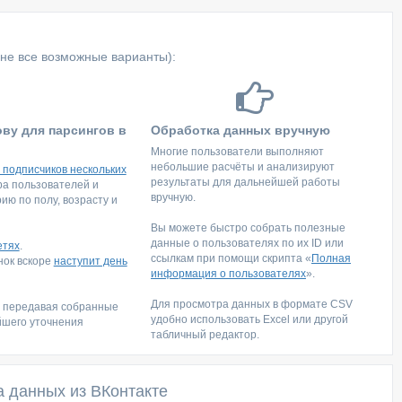
не все возможные варианты):
ову для парсингов в
Обработка данных вручную
Многие пользователи выполняют
небольшие расчёты и анализируют
 подписчиков нескольких
результаты для дальнейшей работы
тра пользователей и
вручную.
ю по полу, возрасту и
Вы можете быстро собрать полезные
данные о пользователях по их ID или
етях
.
ссылкам при помощи скрипта «
Полная
инок вскоре
наступит день
информация о пользователях
».
Для просмотра данных в формате CSV
, передавая собранные
удобно использовать Excel или другой
йшего уточнения
табличный редактор.
а данных из ВКонтакте