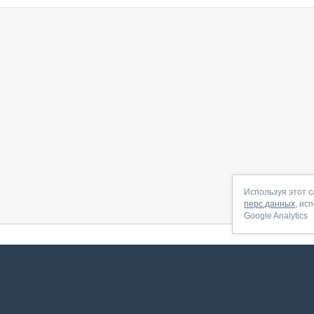
Используя этот с
перс.данных
, ис
Google Analytics
 начать
|
Контакты
|
Партнёрская программа
|
Договор-оферта
|
По
Сервис запущен в ноябре 2014, свежее обновл
ookies
для сбора пользовательских данных — они помогают нам настраивать рекламу и