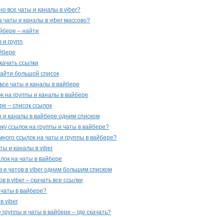
о все чаты и каналы в viber?
а чаты и каналы в viber массово?
йбере – найти
 и групп
айбере
качать ссылки
найти большой список
все чаты и каналы в вайбере
к на группы и каналы в вайбере
ре – список ссылок
ы и каналы в вайбере одним списком
ку ссылок на группы и чаты в вайбере?
много ссылок на чаты и группы в вайбере?
ты и каналы в viber
лок на чаты в вайбере
в и чатов в viber одним большим списком
в в viber – скачать все ссылки
 чаты в вайбере?
в viber
группы и чаты в вайбере – где скачать?