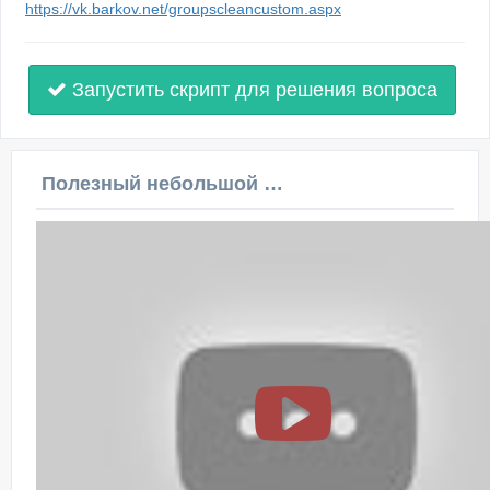
https://vk.barkov.net/groupscleancustom.aspx
Запустить скрипт для решения вопроса
Полезный небольшой видеоурок по этой теме