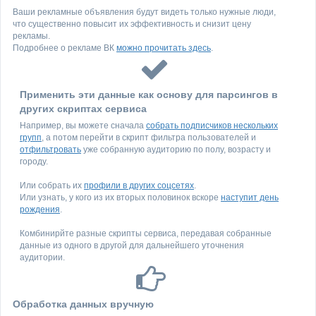
Ваши рекламные объявления будут видеть только нужные люди,
что существенно повысит их эффективность и снизит цену
рекламы.
Подробнее о рекламе ВК
можно прочитать здесь
.
Применить эти данные как основу для парсингов в
других скриптах сервиса
Например, вы можете сначала
собрать подписчиков нескольких
групп
, а потом перейти в скрипт фильтра пользователей и
отфильтровать
уже собранную аудиторию по полу, возрасту и
городу.
Или собрать их
профили в других соцсетях
.
Или узнать, у кого из их вторых половинок вскоре
наступит день
рождения
.
Комбинирйте разные скрипты сервиса, передавая собранные
данные из одного в другой для дальнейшего уточнения
аудитории.
Обработка данных вручную