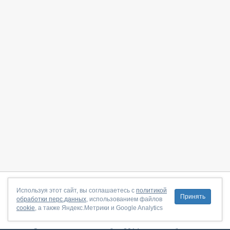
О сайте
|
С чего начать
|
Контакты
|
Партнёрская программа
|
Используя этот сайт, вы соглашаетесь с
политикой
Принять
обработки перс.данных
, использованием файлов
Договор-оферта
|
Политика конфиденциальности
|
cookie
, а также Яндекс.Метрики и Google Analytics
Правила пользования
|
Поддержка