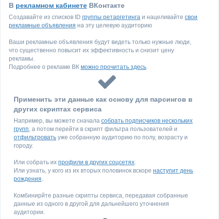
В
рекламном кабинете
ВКонтакте
Создавайте из списков ID
группы ретаргетинга
и нацеливайте
свои
рекламные объявления
на эту целевую аудиторию
Ваши рекламные объявления будут видеть только нужные люди,
что существенно повысит их эффективность и снизит цену
рекламы.
Подробнее о рекламе ВК
можно прочитать здесь
.
Применить эти данные как основу для парсингов в
других скриптах сервиса
Например, вы можете сначала
собрать подписчиков нескольких
групп
, а потом перейти в скрипт фильтра пользователей и
отфильтровать
уже собранную аудиторию по полу, возрасту и
городу.
Или собрать их
профили в других соцсетях
.
Или узнать, у кого из их вторых половинок вскоре
наступит день
рождения
.
Комбинирйте разные скрипты сервиса, передавая собранные
данные из одного в другой для дальнейшего уточнения
аудитории.