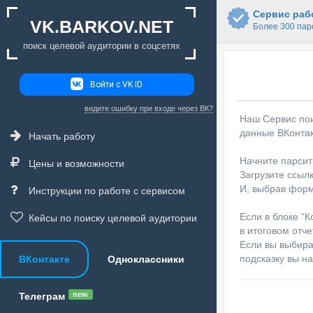
Сервис рабо
VK.BARKOV.NET
Более 300 пар
поиск целевой аудитории в соцсетях
Войти с VK ID
видите ошибку при входе через ВК?
Наш Сервис пои
данные ВКонтак
Начать работу
Начните парсит
Цены и возможности
Загрузите ссылк
И, выбрав форм
Инструкции по работе с сервисом
Если в блоке “
Кейсы по поиску целевой аудитории
в итоговом отче
Если вы выбира
подсказку вы н
ВКонтакте
Одноклассники
new
Телеграм