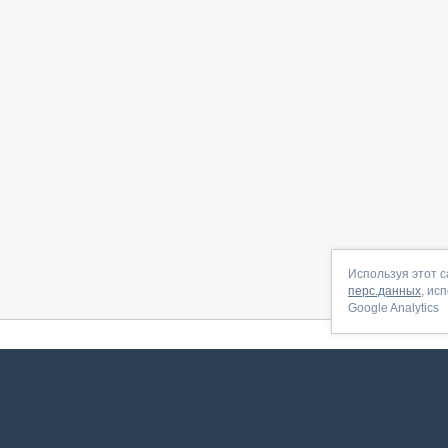
Используя этот с
перс.данных
, ис
Google Analytics
 начать
|
Контакты
|
Партнёрская программа
|
Договор-оферта
|
По
Сервис запущен в ноябре 2014, свежее обновл
ookies
для сбора пользовательских данных — они помогают нам настраивать рекламу и