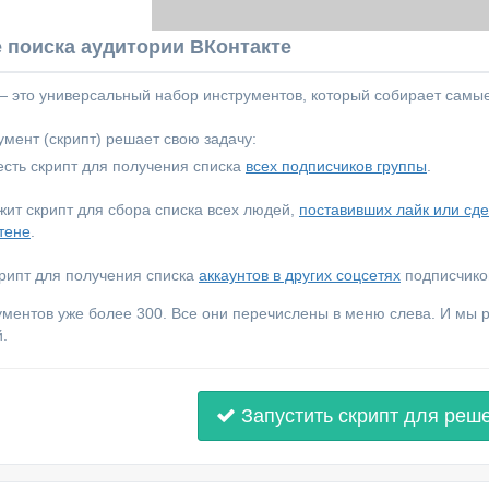
 поиска аудитории ВКонтакте
 — это универсальный набор инструментов, который собирает самы
мент (скрипт) решает свою задачу:
сть скрипт для получения списка
всех подписчиков группы
.
ежит скрипт для сбора списка всех людей,
поставивших лайк или сд
тене
.
крипт для получения списка
аккаунтов в других соцсетях
подписчиков
ументов уже более 300. Все они перечислены в меню слева. И мы
.
Запустить скрипт для реш