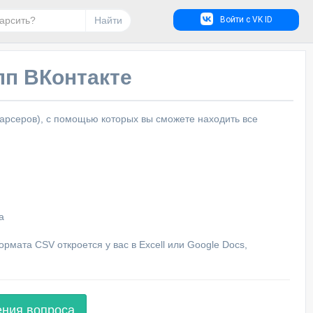
Найти
Войти с VK ID
пп ВКонтакте
арсеров), с помощью которых вы сможете находить все
а
мата CSV откроется у вас в Excell или Google Docs,
ения вопроса