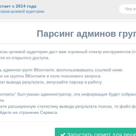
тает с 2014 года
серов целевой аудитории
Парсинг админов гру
ска целевой аудитории даст вам огромный спектр инструментов (п
те из открытого доступа.
ь админов групп ВКонтакте, воспользовавшись ссылкой ниже.
и на группы ВКонтакте в поле поискового запроса.
ат вывода результата, запускайте парсер в работу.
Контакты” был указан администратор, эта информация будет собран
те.
ете расширенную статистику вывода результата поиска, то файл фор
айдете на страничке Сервиса.
Запустить скрипт для реш