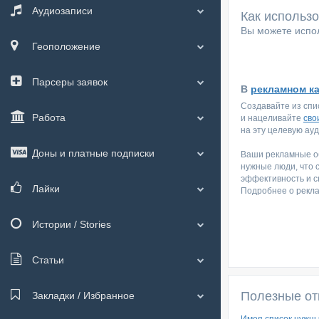
Аудиозаписи
Как использ
Вы можете испол
Геоположение
Парсеры заявок
В
рекламном к
Создавайте из спи
Работа
и нацеливайте
сво
на эту целевую ау
Доны и платные подписки
Ваши рекламные об
нужные люди, что 
эффективность и с
Лайки
Подробнее о рекл
Истории / Stories
Статьи
Полезные от
Закладки / Избранное