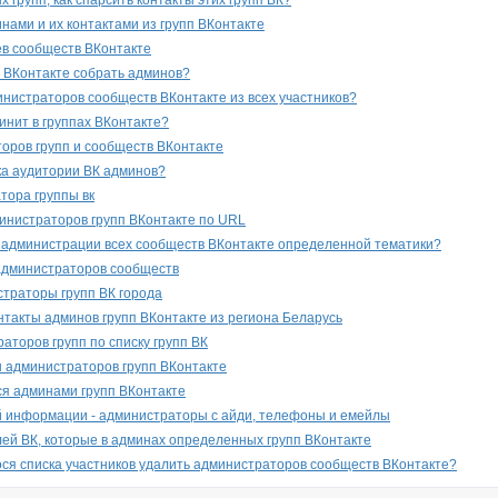
 групп, как спарсить контакты этих групп ВК?
нами и их контактами из групп ВКонтакте
ев сообществ ВКонтакте
п ВКонтакте собрать админов?
инистраторов сообществ ВКонтакте из всех участников?
минит в группах ВКонтакте?
оров групп и сообществ ВКонтакте
ска аудитории ВК админов?
тора группы вк
инистраторов групп ВКонтакте по URL
 администрации всех сообществ ВКонтакте определенной тематики?
администраторов сообществ
траторы групп ВК города
нтакты админов групп ВКонтакте из региона Беларусь
аторов групп по списку групп ВК
 администраторов групп ВКонтакте
тся админами групп ВКонтакте
 информации - администраторы с айди, телефоны и емейлы
ей ВК, которые в админах определенных групп ВКонтакте
ося списка участников удалить администраторов сообществ ВКонтакте?