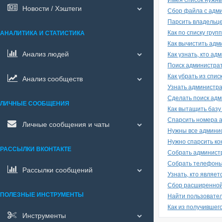
Имея список нужных
Новости / Хэштеги
Сбор файла с адми
Парсить владельц
Как по списку груп
АНАЛИТИКА И СТАТИСТИКА
Как вычистить адм
Анализ людей
Как узнать, кто ад
Поиск администрат
Как убрать из спи
Анализ сообществ
Узнать администра
Сделать поиск адм
ЛИЧНЫЕ СООБЩЕНИЯ
Как вытащить базу
Спарсить номера 
Личные сообщения и чаты
Нужны все админис
Нужно спарсить ко
РАССЫЛКИ ВКОНТАКТЕ
Собрать администр
Собрать телефоны
Рассылки сообщений
Узнать, кто являе
Сбор расширенной
ПОЛЕЗНЫЕ ИНСТРУМЕНТЫ
Найти пользовател
Как из получившег
Инструменты