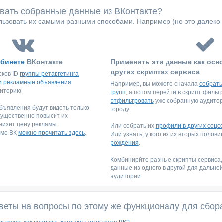
овать собранные данные из ВКонтакте?
ьзовать их самыми разными способами. Например (но это далеко 
абинете
ВКонтакте
Применить эти данные как осн
других скриптах сервиса
сков ID
группы ретаргетинга
и рекламные объявления
Например, вы можете сначала
собрать
диторию
групп
, а потом перейти в скрипт филь
отфильтровать
уже собранную аудитори
ъявления будут видеть только
городу.
существенно повысит их
низит цену рекламы.
Или собрать их
профили в других соцс
аме ВК
можно прочитать здесь
.
Или узнать, у кого из их вторых полов
рождения
.
Комбинирйте разные скрипты сервиса
данные из одного в другой для дальне
аудитории.
веты на вопросы по этому же функционалу для сбор