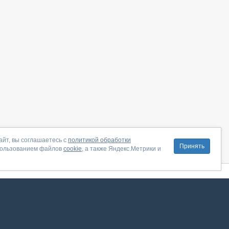
айт, вы соглашаетесь с
политикой обработки
Принять
пользованием файлов
cookie
, а также Яндекс.Метрики и
литика конфиденциальности
|
Правила пользования
|
Поддержка
ение от августа 2026, сервис работает с использованием VK API
 анализировать трафик. Оставаясь на сайте, вы соглашаетесь на обработку таких