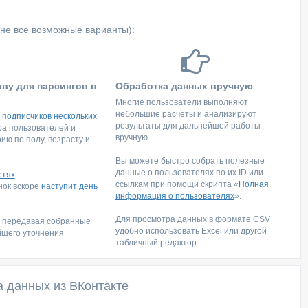
не все возможные варианты):
ову для парсингов в
Обработка данных вручную
Многие пользователи выполняют
небольшие расчёты и анализируют
 подписчиков нескольких
результаты для дальнейшей работы
тра пользователей и
вручную.
ю по полу, возрасту и
Вы можете быстро собрать полезные
данные о пользователях по их ID или
етях
.
ссылкам при помощи скрипта «
Полная
инок вскоре
наступит день
информация о пользователях
».
Для просмотра данных в формате CSV
, передавая собранные
удобно использовать Excel или другой
йшего уточнения
табличный редактор.
а данных из ВКонтакте