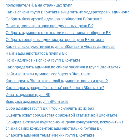
пользователей, а на страницах групп
Как из списка групп ВКонтакте выцепить их модераторов и админов?
Собрать базу друзей админов сообщества ВКонтакте
Поиск администраторов определенных групп ВК
Собрать админов с контактами и названием сообществ ВК
Собрать телефоны администраторов групп ВКонтакте
Как из списка участников группы ВКонтакте убрать админов?
Найти администратора группы ВК
Поиск админов из списка групп ВКонтакте
Как определить админов по списку пабликов и групп ВКонтакте?
Найти контакты админов сообществ ВКонтакте
Как спарсить ВКонтакте e-mail админов страниц и групп?
Как спарсить раздел “контакты” сообществ ВКонтакте?
Искать админов групп ВК
Выгрузка админов групп ВКонтакте
Сбор админов групп ВК, чтоб исключить их из баз
Оценить охват сообщества с закрытой статистикой ВКонтакте
Собирая активную аудиторию из групп конкурентов, исключить из
списка самих конкурентов: администрацию группы ВК
Спарсить админов тематических групп ВКонтакте