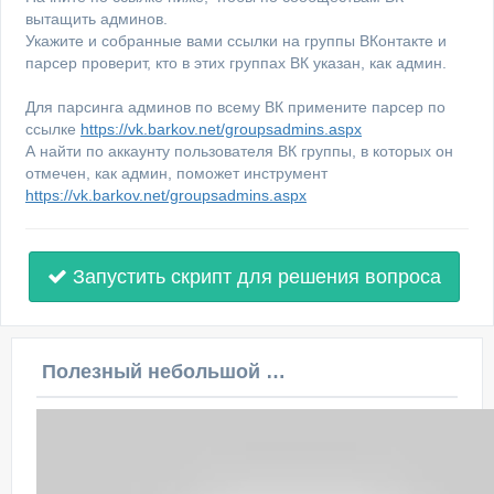
вытащить админов.
Укажите и собранные вами ссылки на группы ВКонтакте и
парсер проверит, кто в этих группах ВК указан, как админ.
Для парсинга админов по всему ВК примените парсер по
ссылке
https://vk.barkov.net/groupsadmins.aspx
А найти по аккаунту пользователя ВК группы, в которых он
отмечен, как админ, поможет инструмент
https://vk.barkov.net/groupsadmins.aspx
Запустить скрипт для решения вопроса
Полезный небольшой видеоурок по этой теме