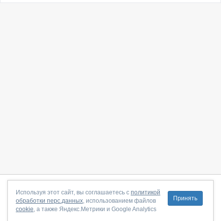
О сайте
|
С чего начать
|
Контакты
|
Партнёрская программа
|
Используя этот сайт, вы соглашаетесь с
политикой
Принять
обработки перс.данных
, использованием файлов
Договор-оферта
|
Политика конфиденциальности
|
cookie
, а также Яндекс.Метрики и Google Analytics
Правила пользования
|
Поддержка