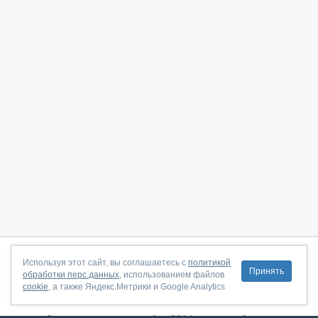
О сайте
|
С чего начать
|
Контакты
|
Партнёрская программа
|
Используя этот сайт, вы соглашаетесь с
политикой
Принять
обработки перс.данных
, использованием файлов
Договор-оферта
|
Политика конфиденциальности
|
cookie
, а также Яндекс.Метрики и Google Analytics
Правила пользования
|
Поддержка