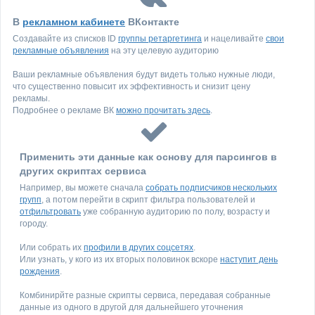
В
рекламном кабинете
ВКонтакте
Создавайте из списков ID
группы ретаргетинга
и нацеливайте
свои
рекламные объявления
на эту целевую аудиторию
Ваши рекламные объявления будут видеть только нужные люди,
что существенно повысит их эффективность и снизит цену
рекламы.
Подробнее о рекламе ВК
можно прочитать здесь
.
Применить эти данные как основу для парсингов в
других скриптах сервиса
Например, вы можете сначала
собрать подписчиков нескольких
групп
, а потом перейти в скрипт фильтра пользователей и
отфильтровать
уже собранную аудиторию по полу, возрасту и
городу.
Или собрать их
профили в других соцсетях
.
Или узнать, у кого из их вторых половинок вскоре
наступит день
рождения
.
Комбинирйте разные скрипты сервиса, передавая собранные
данные из одного в другой для дальнейшего уточнения