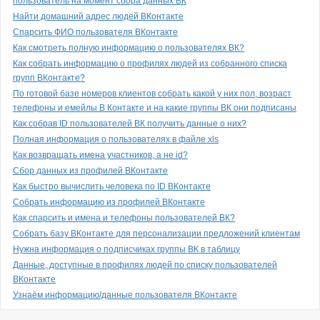
пользователь на момент сбора данных ВК
Найти домашний адрес людей ВКонтакте
Спарсить ФИО пользователя ВКонтакте
Как смотреть полную информацию о пользователях ВК?
Как собрать информацию о профилях людей из собранного списка
групп ВКонтакте?
По готовой базе номеров клиентов собрать какой у них пол, возраст
телефоны и емейлы В Контакте и на какие группы ВК они подписаны
Как собрав ID пользователей ВК получить данные о них?
Полная информация о пользователях в файле xls
Как возвращать имена участников, а не id?
Сбор данных из профилей ВКонтакте
Как быстро вычислить человека по ID ВКонтакте
Собрать информацию из профилей ВКонтакте
Как спарсить и имена и телефоны пользователей ВК?
Собрать базу ВКонтакте для персонализации предложений клиентам
Нужна информация о подписчиках группы ВК в таблицу
Данные, доступные в профилях людей по списку пользователей
ВКонтакте
Узнаём информацию/данные пользователя ВКонтакте