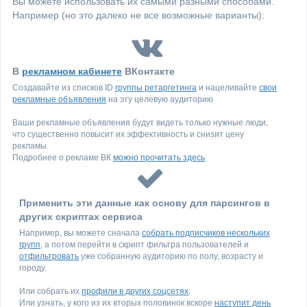
Вы можете использовать их самыми разными способами.
Например (но это далеко не все возможные варианты):
В
рекламном кабинете
ВКонтакте
Создавайте из списков ID
группы ретаргетинга
и нацеливайте
свои
рекламные объявления
на эту целевую аудиторию
Ваши рекламные объявления будут видеть только нужные люди,
что существенно повысит их эффективность и снизит цену
рекламы.
Подробнее о рекламе ВК
можно прочитать здесь
.
Применить эти данные как основу для парсингов в
других скриптах сервиса
Например, вы можете сначала
собрать подписчиков нескольких
групп
, а потом перейти в скрипт фильтра пользователей и
отфильтровать
уже собранную аудиторию по полу, возрасту и
городу.
Или собрать их
профили в других соцсетях
.
Или узнать, у кого из их вторых половинок вскоре
наступит день