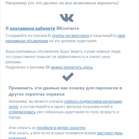
Например (но это далеко не все возможные варианты):
В
рекламном кабинете
ВКонтакте
Создавайте из списков ID
группы ретаргетинга
и нацеливайте
свои
рекламные объявления
на эту целевую аудиторию
Ваши рекламные объявления будут видеть только нужные люди,
что существенно повысит их эффективность и снизит цену
рекламы.
Подробнее о рекламе ВК
можно прочитать здесь
.
Применить эти данные как основу для парсингов в
других скриптах сервиса
Например, вы можете сначала
собрать подписчиков нескольких
групп
, а потом перейти в скрипт фильтра пользователей и
отфильтровать
уже собранную аудиторию по полу, возрасту и
городу.
Или собрать их
профили в других соцсетях
.
Или узнать, у кого из их вторых половинок вскоре
наступит день
рождения
.