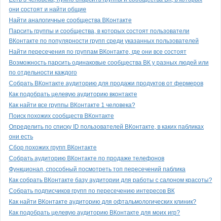
они состоят и найти общие
Найти аналогичные сообщества ВКонтакте
Парсить группы и сообщества, в которых состоят пользователи
ВКонтакте по популярности групп среди указанных пользователей
Найти пересечения по группам ВКонтакте, где они все состоят
Возможность парсить одинаковые сообщества ВК у разных людей или
по отдельности каждого
Собрать ВКонтакте аудиторию для продажи продуктов от фермеров
Как подобрать целевую аудиторию вконтакте
Как найти все группы ВКонтакте 1 человека?
Поиск похожих сообществ ВКонтакте
Определить по списку ID пользователей ВКонтакте, в каких пабликах
они есть
Сбор похожих групп ВКонтакте
Собрать аудиторию ВКонтакте по продаже телефонов
Функционал, способный посмотреть топ пересечений паблика
Как собрать ВКонтакте базу аудитории для работы с салоном красоты?
Собрать подписчиков групп по пересечению интересов ВК
Как найти ВКонтакте аудиторию для офтальмологических клиник?
Как подобрать целевую аудиторию ВКонтакте для моих игр?