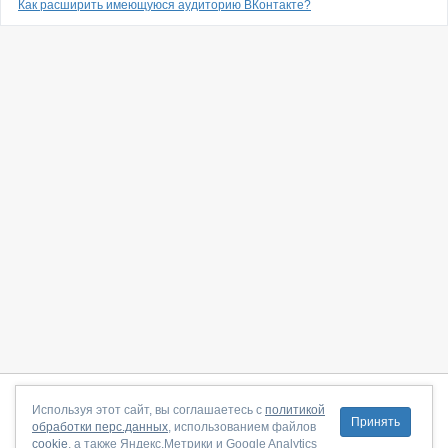
Как расширить имеющуюся аудиторию ВКонтакте?
О сайте
|
С чего начать
|
Контакты
|
Партнёрская программа
|
Используя этот сайт, вы соглашаетесь с
политикой
Принять
обработки перс.данных
, использованием файлов
Договор-оферта
|
Политика конфиденциальности
|
cookie
, а также Яндекс.Метрики и Google Analytics