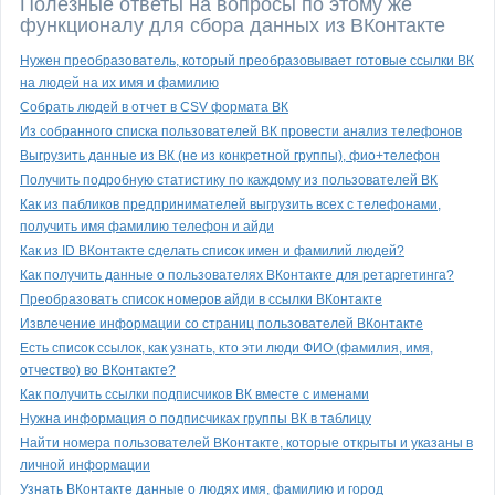
Полезные ответы на вопросы по этому же
функционалу для сбора данных из ВКонтакте
Нужен преобразователь, который преобразовывает готовые ссылки ВК
на людей на их имя и фамилию
Собрать людей в отчет в CSV формата ВК
Из собранного списка пользователей ВК провести анализ телефонов
Выгрузить данные из ВК (не из конкретной группы), фио+телефон
Получить подробную статистику по каждому из пользователей ВК
Как из пабликов предпринимателей выгрузить всех с телефонами,
получить имя фамилию телефон и айди
Как из ID ВКонтакте сделать список имен и фамилий людей?
Как получить данные о пользователях ВКонтакте для ретаргетинга?
Преобразовать список номеров айди в ссылки ВКонтакте
Извлечение информации со страниц пользователей ВКонтакте
Есть список ссылок, как узнать, кто эти люди ФИО (фамилия, имя,
отчество) во ВКонтакте?
Как получить ссылки подписчиков ВК вместе с именами
Нужна информация о подписчиках группы ВК в таблицу
Найти номера пользователей ВКонтакте, которые открыты и указаны в
личной информации
Узнать ВКонтакте данные о людях имя, фамилию и город