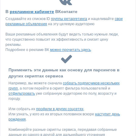
В
рекламном кабинете
ВКонтакте
Создавайте из списков ID
группы ретаргетинга
и нацеливайте
свои
рекламные объявления
на эту целевую аудиторию
Ваши рекламные объявления будут видеть только нужные люди,
что существенно повысит их эффективность и снизит цену
рекламы.
Подробнее о рекламе ВК
можно прочитать здесь
.
Применить эти данные как основу для парсингов в
других скриптах сервиса
Например, вы можете сначала
собрать подписчиков нескольких
групп
, а потом перейти в скрипт фильтра пользователей и
отфильтровать
уже собранную аудиторию по полу, возрасту и
городу.
Или собрать их
профили в других соцсетях
.
Или узнать, у кого из их вторых половинок вскоре
наступит день
рождения
.
Комбинирйте разные скрипты сервиса, передавая собранные
данные из одного в другой для дальнейшего уточнения