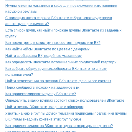
Нужны клиенты магазинов и кафе для предложения изготовления
наружной рекламы
С помощью какого сервиса ВКонтакте собрать свою аудиторию
агентству недвижимости?
Есть список групп, как найти похожие группы ВКонтакте из заданных
групп?
Как посмотреть, в каких группах состоят подписчики ВК?
Как найти кейсы ВКонтакте по Цветам с декором?
Найти сообщества ВК, подобные указанному
Как определить ВКонтакте потенциальных покупателей квартир?
Как собрать общие группы/сообщества ВКонтакте по списку
пользователей?
Найти пересечения по группам ВКонтакте, где они все состоят
Поиск сообществ, похожих на заданное в вк
Как прорекламировать группу ВКонтакте?
Определить, в каких группах состоит список пользователей ВКонтакте
Найти группы ВКонтакте, сходные с образцом
Узнать, на какие группы другой тематики подписаны подписчики группы
ВК, чтобы внедрить контент этих группу себе
Как привлечь клиентов ВКонтакте, сдавая квартиры посуточно?