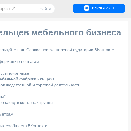
Найти
Войти с VK ID
ельцев мебельного бизнеса
льзуйте наш Сервис поиска целевой аудитории ВКонтакте.
нформацию по шагам.
 ссылочке ниже.
мебельной фабрики или цеха.
оизводственной и торговой деятельности.
ым”.
о слову в контактах группы.
метрам.
ых сообществ ВКонтакте.