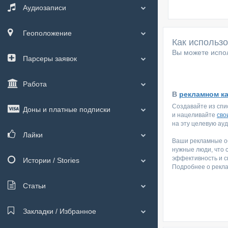
Аудиозаписи
Геоположение
Как использ
Вы можете испол
Парсеры заявок
Работа
В
рекламном к
Создавайте из спи
Доны и платные подписки
и нацеливайте
сво
на эту целевую ау
Лайки
Ваши рекламные об
нужные люди, что 
эффективность и с
Истории / Stories
Подробнее о рекл
Статьи
Закладки / Избранное