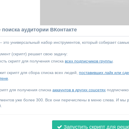
 поиска аудитории ВКонтакте
 — это универсальный набор инструментов, который собирает самы
мент (скрипт) решает свою задачу:
сть скрипт для получения списка
всех подписчиков группы
.
ежит скрипт для сбора списка всех людей,
поставивших лайк или сд
тене
.
крипт для получения списка
аккаунтов в других соцсетях
подписчиков
ументов уже более 300. Все они перечислены в меню слева. И мы
.
Запустить скрипт для реш