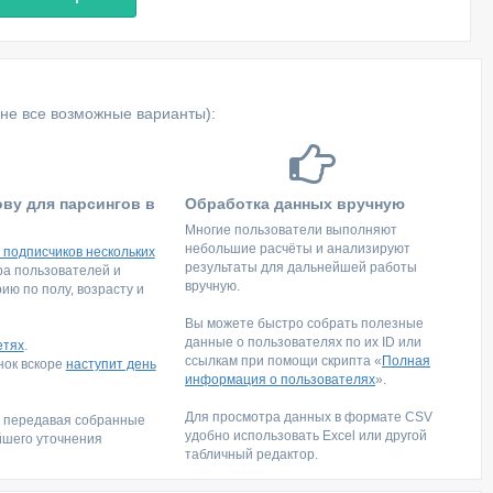
не все возможные варианты):
ову для парсингов в
Обработка данных вручную
Многие пользователи выполняют
небольшие расчёты и анализируют
 подписчиков нескольких
результаты для дальнейшей работы
тра пользователей и
вручную.
ю по полу, возрасту и
Вы можете быстро собрать полезные
данные о пользователях по их ID или
етях
.
ссылкам при помощи скрипта «
Полная
инок вскоре
наступит день
информация о пользователях
».
Для просмотра данных в формате CSV
, передавая собранные
удобно использовать Excel или другой
йшего уточнения
табличный редактор.