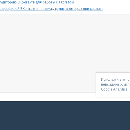
удиторию ВКонтакте для работы с таргетом
о профилей ВКонтакте по списку групп, в которых они состоят
Используя этот с
перс.данных
, ис
Google Analytics
 начать
|
Контакты
|
Партнёрская программа
|
Договор-оферта
|
По
Сервис запущен в ноябре 2014, свежее обновл
ookies
для сбора пользовательских данных — они помогают нам настраивать рекламу и