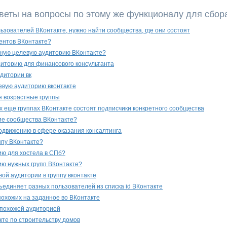
веты на вопросы по этому же функционалу для сбор
льзователей ВКонтакте, нужно найти сообщества, где они состоят
рентов ВКонтакте?
чную целевую аудиторию ВКонтакте?
иторию для финансового консультанта
дитории вк
евую аудиторию вконтакте
я возрастные группы
их еще группах ВКонтакте состоят подписчики конкретного сообщества
ие сообщества ВКонтакте?
одвижению в сфере оказания консалтинга
ппу ВКонтакте?
ию для хостела в СПб?
ию нужных групп ВКонтакте?
ой аудитории в группу вконтакте
бъединяет разных пользователей из списка id ВКонтакте
похожих на заданное во ВКонтакте
 похожей аудиторией
кте по строительству домов