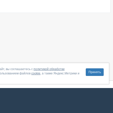
айт, вы соглашаетесь с
политикой обработки
Принять
пользованием файлов
cookie
, а также Яндекс.Метрики и
литика конфиденциальности
|
Правила пользования
|
Поддержка
ение от августа 2026, сервис работает с использованием VK API
 анализировать трафик. Оставаясь на сайте, вы соглашаетесь на обработку таких