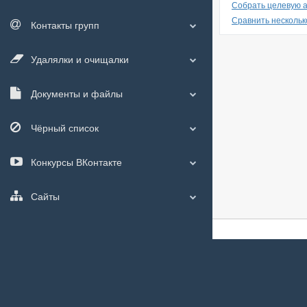
Собрать целевую а
Сравнить нескольк
Контакты групп
Удалялки и очищалки
Документы и файлы
Чёрный список
Конкурсы ВКонтакте
Сайты
О сайте
|
С чего
Мы используем
c