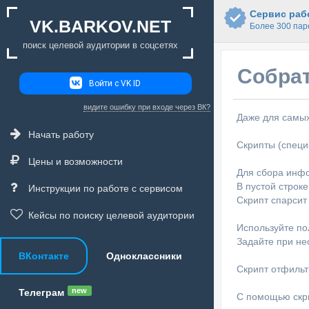
Сервис рабо
VK.BARKOV.NET
Более 300 пар
поиск целевой аудитории в соцсетях
Собрат
Войти с VK ID
видите ошибку при входе через ВК?
Даже для самых
Начать работу
Скрипты (специ
Цены и возможности
Для сбора инфо
В пустой строк
Инструкции по работе с сервисом
Скрипт спарсит
Кейсы по поиску целевой аудитории
Используйте по
Задайте при не
ВКонтакте
Одноклассники
Скрипт отфильт
new
Телеграм
С помощью скри