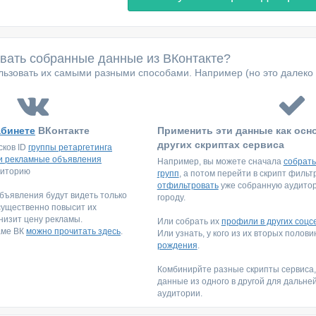
овать собранные данные из ВКонтакте?
ьзовать их самыми разными способами. Например (но это далеко 
абинете
ВКонтакте
Применить эти данные как осн
других скриптах сервиса
сков ID
группы ретаргетинга
и рекламные объявления
Например, вы можете сначала
собрать
диторию
групп
, а потом перейти в скрипт филь
отфильтровать
уже собранную аудитори
ъявления будут видеть только
городу.
существенно повысит их
низит цену рекламы.
Или собрать их
профили в других соцс
аме ВК
можно прочитать здесь
.
Или узнать, у кого из их вторых полов
рождения
.
Комбинирйте разные скрипты сервиса
данные из одного в другой для дальне
аудитории.