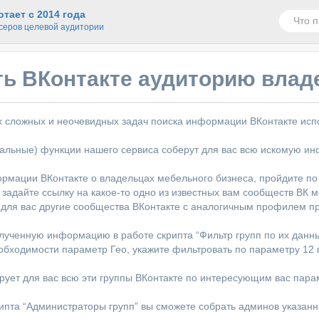
тает с 2014 года
серов целевой аудитории
ь ВКонтакте аудиторию влад
 сложных и неочевидных задач поиска информации ВКонтакте испо
альные) функции нашего сервиса соберут для вас всю искомую и
рмации ВКонтакте о владельцах мебельного бизнеса, пройдите по
е задайте ссылку на какое-то одно из известных вам сообществ ВК 
 для вас другие сообщества ВКонтакте с аналогичным профилем пр
лученную информацию в работе скрипта “Фильтр групп по их данн
обходимости параметр Гео, укажите фильтровать по параметру 12 п
рует для вас всю эти группы ВКонтакте по интересующим вас пара
пта “Администраторы групп” вы сможете собрать админов указанн