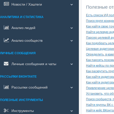
Новости / Хэштеги
Полезные от
Есть список ИД по
АНАЛИТИКА И СТАТИСТИКА
Поиск групп конку
Как найти свою то
Анализ людей
Найти целевую ауд
Парсер целевой ау
Анализ сообществ
Как подобрать цел
Целевая аудитори
ЛИЧНЫЕ СООБЩЕНИЯ
Определить, в как
Как парсить похож
Личные сообщения и чаты
Найти кейсы по пр
Как раскрутить гру
РАССЫЛКИ ВКОНТАКТЕ
Как найти аудитор
Как найти аудитор
Рассылки сообщений
Привлечение целев
Установить, что о
Поиск сообществ, 
ПОЛЕЗНЫЕ ИНСТРУМЕНТЫ
Найти группы ВК с
Инструменты
Найти кейс ВКонта