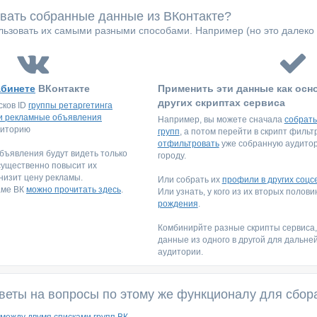
овать собранные данные из ВКонтакте?
ьзовать их самыми разными способами. Например (но это далеко 
абинете
ВКонтакте
Применить эти данные как осн
других скриптах сервиса
сков ID
группы ретаргетинга
и рекламные объявления
Например, вы можете сначала
собрать
диторию
групп
, а потом перейти в скрипт филь
отфильтровать
уже собранную аудитори
ъявления будут видеть только
городу.
существенно повысит их
низит цену рекламы.
Или собрать их
профили в других соцс
аме ВК
можно прочитать здесь
.
Или узнать, у кого из их вторых полов
рождения
.
Комбинирйте разные скрипты сервиса
данные из одного в другой для дальне
аудитории.
веты на вопросы по этому же функционалу для сбор