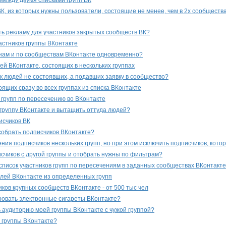
между двумя списками групп ВК
ВК, из которых нужны пользователи, состоящие не менее, чем в 2х сообществ
ь рекламу для участников закрытых сообществ ВК?
частников группы ВКонтакте
нам и по сообществам ВКонтакте одновременно?
ей ВКонтакте, состоящих в нескольких группах
ок людей не состоявших, а подавших заявку в сообщество?
ящих сразу во всех группах из списка ВКонтакте
 групп по пересечению во ВКонтакте
 группу ВКонтакте и вытащить оттуда людей?
исчиков ВК
собрать подписчиков ВКонтакте?
ния подписчиков нескольких групп, но при этом исключить подписчиков, кото
исчиков с другой группы и отобрать нужны по фильтрам?
список участников групп по пересечениям в заданных сообществах ВКонтакт
лей ВКонтакте из определенных групп
ков крупных сообществ ВКонтакте - от 500 тыс чел
ровать электронные сигареты ВКонтакте?
 аудиторию моей группы ВКонтакте с чужой группой?
 группы ВКонтакте?