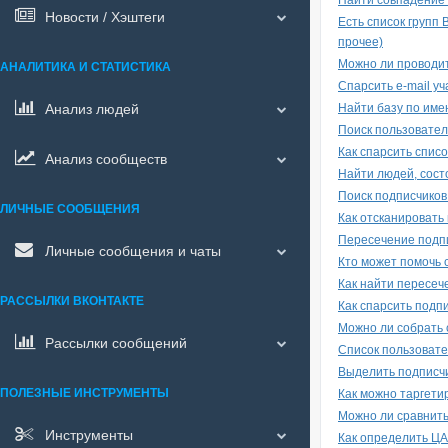
Найти совпадение 
Новости / Хэштеги
Есть список групп 
прочее)
Можно ли проводит
АНАЛИТИКА И СТАТИСТИКА
Спарсить e-mail у
Анализ людей
Найти базу по име
Поиск пользовател
Как спарсить спис
Анализ сообществ
Найти людей, состо
Поиск подписчиков
ЛИЧНЫЕ СООБЩЕНИЯ
Как отсканировать
Пересечение подп
Личные сообщения и чаты
Кто может помочь 
Как найти пересече
РАССЫЛКИ ВКОНТАКТЕ
Как спарсить подп
Можно ли собрать 
Рассылки сообщений
Список пользовате
Выделить подписчи
ПОЛЕЗНЫЕ ИНСТРУМЕНТЫ
Как можно таргети
Можно ли сравнить
Инструменты
Как определить ЦА