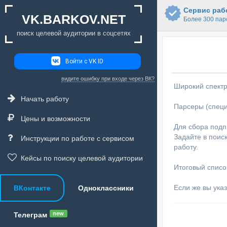
Сервис рабо
VK.BARKOV.NET
Более 300 пар
поиск целевой аудитории в соцсетях
Войти с VK ID
видите ошибку при входе через ВК?
Широкий спектр
Начать работу
Парсеры (специ
Цены и возможности
Для сбора подп
Задайте в поис
Инструкции по работе с сервисом
работу.
Кейсы по поиску целевой аудитории
Итоговый список
Если же вы указ
ВКонтакте
Одноклассники
new
Телеграм