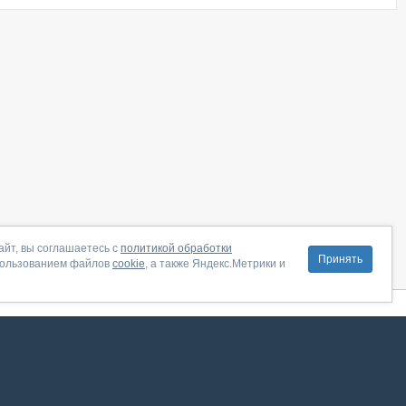
айт, вы соглашаетесь с
политикой обработки
Принять
пользованием файлов
cookie
, а также Яндекс.Метрики и
литика конфиденциальности
|
Правила пользования
|
Поддержка
ение от августа 2026, сервис работает с использованием VK API
 анализировать трафик. Оставаясь на сайте, вы соглашаетесь на обработку таких