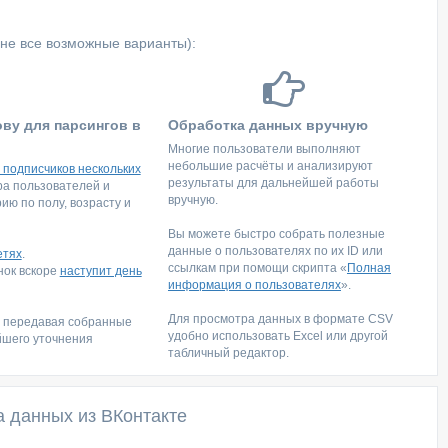
не все возможные варианты):
ову для парсингов в
Обработка данных вручную
Многие пользователи выполняют
небольшие расчёты и анализируют
 подписчиков нескольких
результаты для дальнейшей работы
тра пользователей и
вручную.
ю по полу, возрасту и
Вы можете быстро собрать полезные
данные о пользователях по их ID или
етях
.
ссылкам при помощи скрипта «
Полная
инок вскоре
наступит день
информация о пользователях
».
Для просмотра данных в формате CSV
, передавая собранные
удобно использовать Excel или другой
йшего уточнения
табличный редактор.
а данных из ВКонтакте