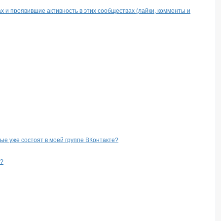
ах и проявившие активность в этих сообществах (лайки, комменты и
рые уже состоят в моей группе ВКонтакте?
е?