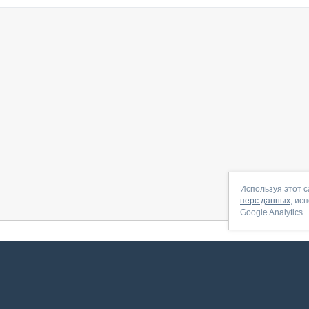
Используя этот с
перс.данных
, ис
Google Analytics
 начать
|
Контакты
|
Партнёрская программа
|
Договор-оферта
|
По
Сервис запущен в ноябре 2014, свежее обновл
ookies
для сбора пользовательских данных — они помогают нам настраивать рекламу и