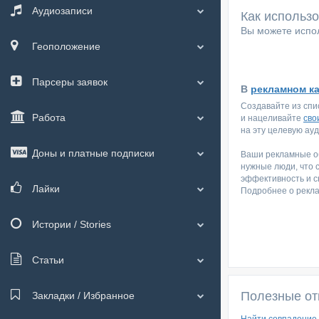
Аудиозаписи
Как использ
Вы можете испол
Геоположение
Парсеры заявок
В
рекламном к
Создавайте из спи
Работа
и нацеливайте
сво
на эту целевую ау
Доны и платные подписки
Ваши рекламные об
нужные люди, что 
эффективность и с
Лайки
Подробнее о рекл
Истории / Stories
Статьи
Полезные от
Закладки / Избранное