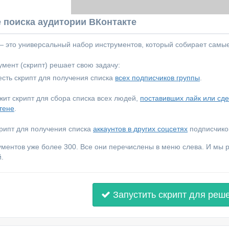
 поиска аудитории ВКонтакте
 — это универсальный набор инструментов, который собирает самы
мент (скрипт) решает свою задачу:
сть скрипт для получения списка
всех подписчиков группы
.
ежит скрипт для сбора списка всех людей,
поставивших лайк или сд
тене
.
крипт для получения списка
аккаунтов в других соцсетях
подписчиков
ументов уже более 300. Все они перечислены в меню слева. И мы
.
Запустить скрипт для реш