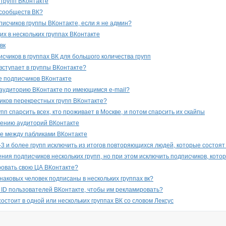
 групп ВКонтакте
 сообществ ВК?
писчиков группы ВКонтакте, если я не админ?
их в нескольких группах ВКонтакте
вк
счиков в группах ВК для большого количества групп
 вступает в группы ВКонтакте?
 подписчиков ВКонтакте
аудиторию ВКонтакте по имеющимся e-mail?
ников перекрестных групп ВКонтакте?
пп спарсить всех, кто проживает в Москве, и потом спарсить их скайпы
чению аудиторий ВКонтакте
е между пабликами ВКонтакте
-3 и более групп исключить из итогов повторяющихся людей, которые состоят 
ния подписчиков нескольких групп, но при этом исключить подписчиков, кото
ровать свою ЦА ВКонтакте?
наковых человек подписаны в нескольких группах вк?
к ID пользователей ВКонтакте, чтобы им рекламировать?
состоит в одной или нескольких группах ВК со словом Лексус