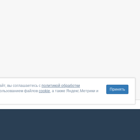
айт, вы соглашаетесь с
политикой обработки
Принять
пользованием файлов
cookie
, а также Яндекс.Метрики и
литика конфиденциальности
|
Правила пользования
|
Поддержка
ение от августа 2026, сервис работает с использованием VK API
 анализировать трафик. Оставаясь на сайте, вы соглашаетесь на обработку таких