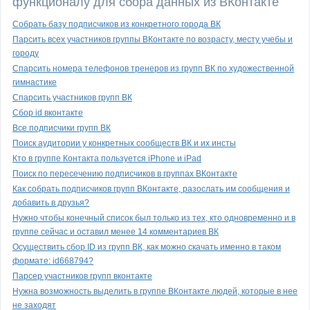
функционалу для сбора данных из ВКонтакте
Собрать базу подписчиков из конкретного города ВК
Парсить всех участников группы ВКонтакте по возрасту, месту учебы и
городу
Спарсить номера телефонов тренеров из групп ВК по художественной
гимнастике
Спарсить участников групп ВК
Сбор id вконтакте
Все подписчики групп ВК
Поиск аудитории у конкретных сообществ ВК и их инсты
Кто в группе Контакта пользуется iPhone и iPad
Поиск по пересечению подписчиков в группах ВКонтакте
Как собрать подписчиков групп ВКонтакте, разослать им сообщения и
добавить в друзья?
Нужно чтобы конечный список был только из тех, кто одновременно и в
группе сейчас и оставил менее 14 комментариев ВК
Осуществить сбор ID из групп ВК, как можно скачать именно в таком
формате: id668794?
Парсер участников групп вконтакте
Нужна возможность выделить в группе ВКонтакте людей, которые в нее
не заходят